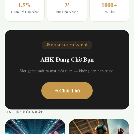
1.5%
3'
1000+
Hoàn Trả Cao Nhất
Rút Tiền Nhanh
Trò Chơi
🎁 FREEBET MIỄN PHÍ
AHK Đang Chờ Bạn
Slot game mới ra mắt mỗi tuần — không cần nạp trước.
Chơi Thử
TIN TỨC MỚI NHẤT