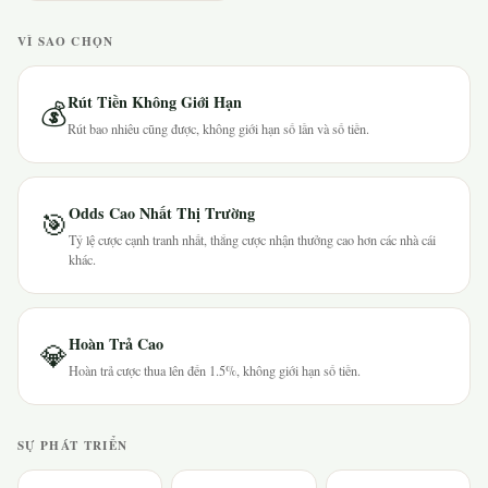
VÌ SAO CHỌN
Rút Tiền Không Giới Hạn
💰
Rút bao nhiêu cũng được, không giới hạn số lần và số tiền.
Odds Cao Nhất Thị Trường
🎯
Tỷ lệ cược cạnh tranh nhất, thắng cược nhận thưởng cao hơn các nhà cái
khác.
Hoàn Trả Cao
💎
Hoàn trả cược thua lên đến 1.5%, không giới hạn số tiền.
SỰ PHÁT TRIỂN