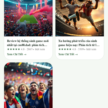
Review hệ thống sảnh game mới
Xu hướng phát triển của sảnh
nhất tại cm88.dad: phân tích
game hiện nay: Phân tích từ luật
luật, xác suất và quản lý vốn
chơi, xác suất đến biến động
★★★★★
4.8 · 2867+ lượt xem
★★★★★
4.8 · 3309+ lượt xem
Xem Chi Tiết →
Xem Chi Tiết →