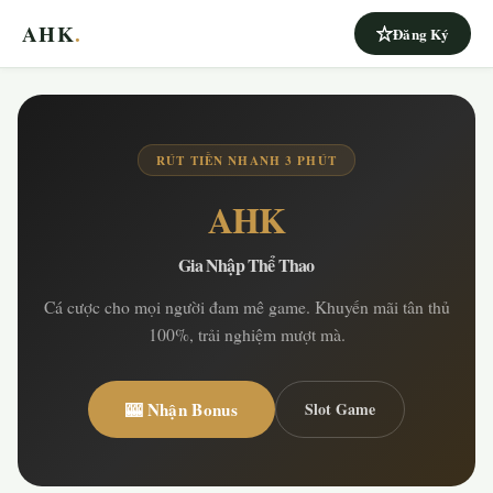
AHK
.
Đăng Ký
RÚT TIỀN NHANH 3 PHÚT
AHK
Gia Nhập Thể Thao
Cá cược cho mọi người đam mê game. Khuyến mãi tân thủ
100%, trải nghiệm mượt mà.
🎰 Nhận Bonus
Slot Game