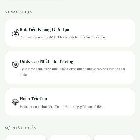
VÌ SAO CHỌN
Rút Tiền Không Giới Hạn
💰
Rút bao nhiêu cũng được, không giới hạn số lần và số tiền.
Odds Cao Nhất Thị Trường
🎯
Tỷ lệ cược cạnh tranh nhất, thắng cược nhận thưởng cao hơn các nhà cái
khác.
Hoàn Trả Cao
💎
Hoàn trả cược thua lên đến 1.5%, không giới hạn số tiền.
SỰ PHÁT TRIỂN