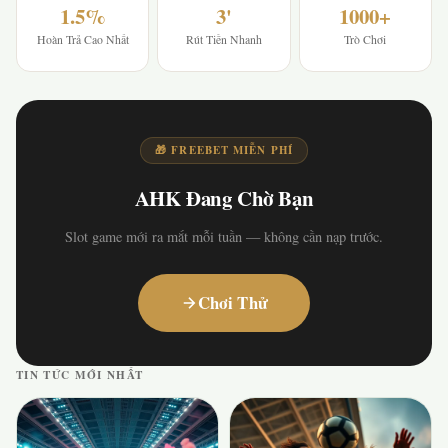
1.5%
3'
1000+
Hoàn Trả Cao Nhất
Rút Tiền Nhanh
Trò Chơi
🎁 FREEBET MIỄN PHÍ
AHK Đang Chờ Bạn
Slot game mới ra mắt mỗi tuần — không cần nạp trước.
Chơi Thử
TIN TỨC MỚI NHẤT