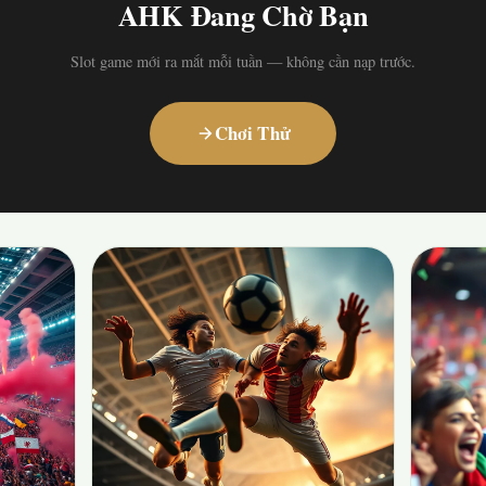
AHK Đang Chờ Bạn
Slot game mới ra mắt mỗi tuần — không cần nạp trước.
Chơi Thử