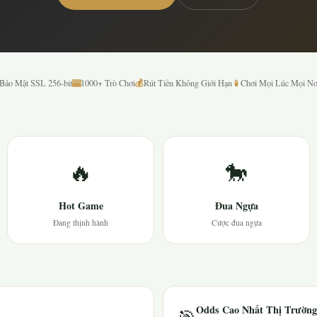
🎰
💰
📱
Bảo Mật SSL 256-bit
1000+ Trò Chơi
Rút Tiền Không Giới Hạn
Chơi Mọi Lúc Mọi Nơ
🔥
🐎
Hot Game
Đua Ngựa
Đang thịnh hành
Cược đua ngựa
Odds Cao Nhất Thị Trường