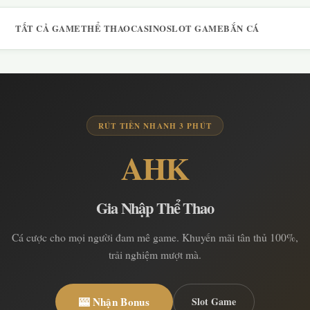
TẤT CẢ GAME
THỂ THAO
CASINO
SLOT GAME
BẮN CÁ
RÚT TIỀN NHANH 3 PHÚT
AHK
Gia Nhập Thể Thao
Cá cược cho mọi người đam mê game. Khuyến mãi tân thủ 100%,
trải nghiệm mượt mà.
🎰 Nhận Bonus
Slot Game