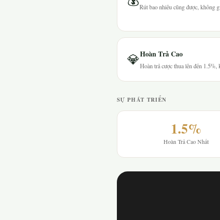
💰
Rút bao nhiêu cũng được, không giớ
Hoàn Trả Cao
💎
Hoàn trả cược thua lên đến 1.5%, k
SỰ PHÁT TRIỂN
1.5%
Hoàn Trả Cao Nhất