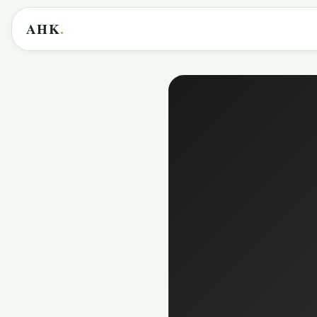
AHK
.