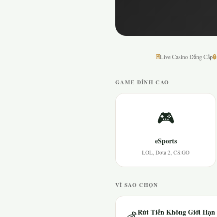
🃏
🔒
Live Casino Đẳng Cấp
GAME ĐỈNH CAO
🎮
eSports
LOL, Dota 2, CS:GO
VÌ SAO CHỌN
Rút Tiền Không Giới Hạn