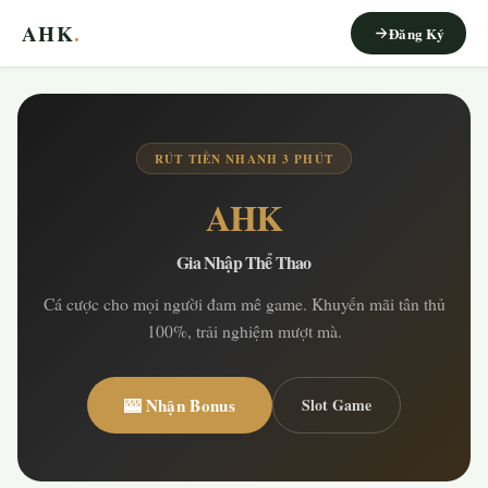
AHK
.
Đăng Ký
RÚT TIỀN NHANH 3 PHÚT
AHK
Gia Nhập Thể Thao
Cá cược cho mọi người đam mê game. Khuyến mãi tân thủ
100%, trải nghiệm mượt mà.
🎰 Nhận Bonus
Slot Game