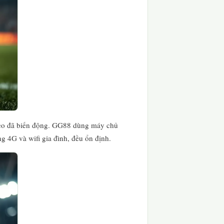
à kèo đã biến động. GG88 dùng máy chủ
g 4G và wifi gia đình, đều ổn định.