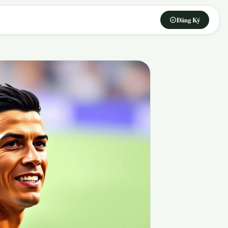
Đăng Ký