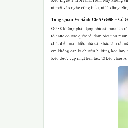
Kèo Ligue 1 Mới Nhất Hôm Nay không chỉ là
ai mới vào nghề cũng hiểu, ai lão làng cũng
Tổng Quan Về Sảnh Chơi GG88 – Có G
GG88 không phải dạng nhà cái mọc lên rồi 
tổ chức cờ bạc quốc tế, đảm bảo tính minh
chủ, điều mà nhiều nhà cái khác làm rất m
em không cần lo chuyện bị bùng kèo hay ăn
Kèo được cập nhật liên tục, từ kèo châu Á, 