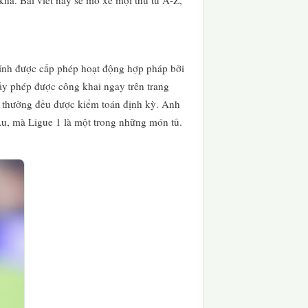
há. Bài viết này sẽ mổ xẻ mọi thứ từ A-Z,
chính được cấp phép hoạt động hợp pháp bởi
iấy phép được công khai ngay trên trang
rả thưởng đều được kiểm toán định kỳ. Anh
Âu, mà Ligue 1 là một trong những món tủ.