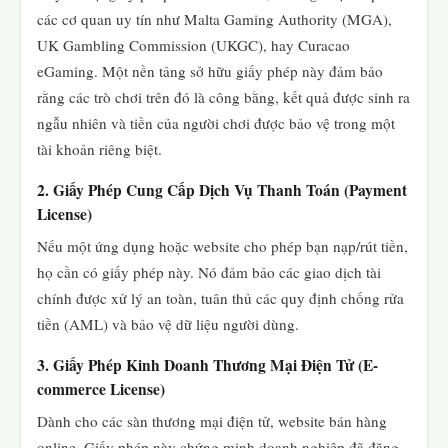
các cơ quan uy tín như Malta Gaming Authority (MGA),
UK Gambling Commission (UKGC), hay Curacao
eGaming. Một nền tảng sở hữu giấy phép này đảm bảo
rằng các trò chơi trên đó là công bằng, kết quả được sinh ra
ngẫu nhiên và tiền của người chơi được bảo vệ trong một
tài khoản riêng biệt.
2. Giấy Phép Cung Cấp Dịch Vụ Thanh Toán (Payment
License)
Nếu một ứng dụng hoặc website cho phép bạn nạp/rút tiền,
họ cần có giấy phép này. Nó đảm bảo các giao dịch tài
chính được xử lý an toàn, tuân thủ các quy định chống rửa
tiền (AML) và bảo vệ dữ liệu người dùng.
3. Giấy Phép Kinh Doanh Thương Mại Điện Tử (E-
commerce License)
Dành cho các sàn thương mại điện tử, website bán hàng
online. Giấy phép này chứng minh doanh nghiệp đã đăng