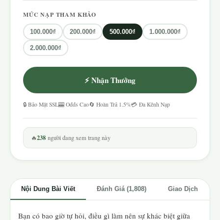
MỨC NẠP THAM KHẢO
100.000₫
200.000₫
500.000₫
1.000.000₫
2.000.000₫
⚡ Nhận Thưởng
🔒 Bảo Mật SSL
🎰 Odds Cao
🔄 Hoàn Trả 1.5%
💳 Đa Kênh Nạp
238
🔥
người đang xem trang này
Nội Dung Bài Viết
Đánh Giá (1,808)
Giao Dịch
Bạn có bao giờ tự hỏi, điều gì làm nên sự khác biệt giữa