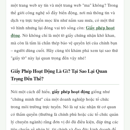
một trang web uy tín và một trang web "ma" không? Trong
thế giới công nghệ số đầy biến động, nơi mà thông tin và
dịch vụ trực tuyến mọc lên như nấm sau mưa, có một thứ
Giấy phép hoạt
vô hình nhưng lại đóng vai trò sống còn:
động
. Nó không chỉ là một tờ giấy chứng nhận khô khan,
mà còn là tấm lá chắn thép bảo vệ quyền lợi của chính bạn
– người dùng cuối. Hãy cùng tôi khám phá xem tại sao thứ
"giấy tờ" này lại quan trọng đến vậy nhé!
Giấy Phép Hoạt Động Là Gì? Tại Sao Lại Quan
Trọng Đến Thế?
giấy phép hoạt động
Nói một cách dễ hiểu,
giống như
"chứng minh thư" của một doanh nghiệp hoặc tổ chức
trong môi trường trực tuyến. Nó là sự xác nhận từ cơ quan
có thẩm quyền (thường là chính phủ hoặc các tổ chức quản
lý chuyên ngành) rằng đơn vị đó đủ điều kiện, đáp ứng các
tiêu chuẩn về pháp lý, tài chính và đạo đức kinh doanh để