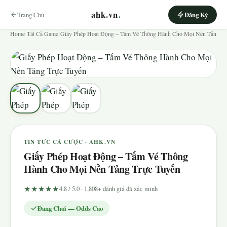
ahk.vn
.
Trang Chủ
Đăng Ký
Home
›
Tất Cả Game
›
Giấy Phép Hoạt Động – Tấm Vé Thông Hành Cho Mọi Nền Tản
TIN TỨC CÁ CƯỢC · AHK.VN
Giấy Phép Hoạt Động – Tấm Vé Thông
Hành Cho Mọi Nền Tảng Trực Tuyến
★★★★★
4.8 / 5.0 · 1,808+ đánh giá đã xác minh
Đang Chơi — Odds Cao