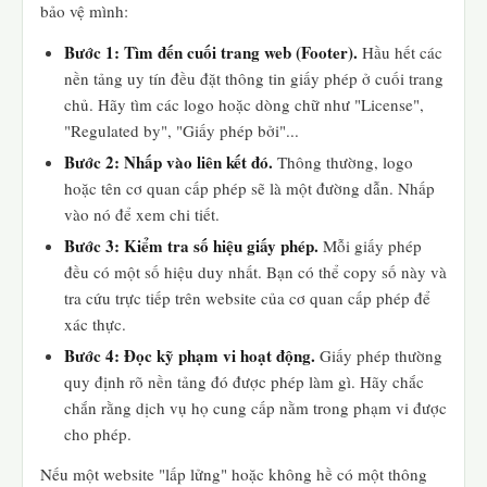
bảo vệ mình:
Bước 1: Tìm đến cuối trang web (Footer).
Hầu hết các
nền tảng uy tín đều đặt thông tin giấy phép ở cuối trang
chủ. Hãy tìm các logo hoặc dòng chữ như "License",
"Regulated by", "Giấy phép bởi"...
Bước 2: Nhấp vào liên kết đó.
Thông thường, logo
hoặc tên cơ quan cấp phép sẽ là một đường dẫn. Nhấp
vào nó để xem chi tiết.
Bước 3: Kiểm tra số hiệu giấy phép.
Mỗi giấy phép
đều có một số hiệu duy nhất. Bạn có thể copy số này và
tra cứu trực tiếp trên website của cơ quan cấp phép để
xác thực.
Bước 4: Đọc kỹ phạm vi hoạt động.
Giấy phép thường
quy định rõ nền tảng đó được phép làm gì. Hãy chắc
chắn rằng dịch vụ họ cung cấp nằm trong phạm vi được
cho phép.
Nếu một website "lấp lửng" hoặc không hề có một thông