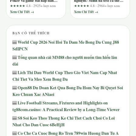
Poker và game bài hấp dẫn
nghiệm? Mình đã test cả thể
cùng 789bethv.com
thao, casino và nạp rút, đây là
★★★★★
4.8 · 2925+ lượt xem
★★★★★
4.8 · 2964+ lượt xem
kết quả!
Xem Chi Tiết →
Xem Chi Tiết →
BẠN CÓ THỂ THÍCH
World Cup 2026 Noi Hoi Tu Dam Me Bong Da Cung J88
🎰
SdIPCN
Tổng quan nhà cái MM88 cho người muốn tìm hiểu lâu
🎰
dài
Lich Thi Dau World Cup Theo Gio Viet Nam Cap Nhat
🎰
Chi Tiet Va Meo Xem Bong Da
Open88 Du Doan Ket Qua Bong Da Hom Nay Bi Quyet Soi
🎰
Keo Chuan Xac ANiaei
Live Football Streams, Fixtures and Highlights on
🎰
tg88com.casino: A Practical Review by a Long-Time Viewer
S8 Soi Keo Theo Thong Ke Chi Tiet Cach Choi Co Loi
🎰
Nhat Cho Dan Cuoc 6BeHjH
Co Che Ca Cuoc Bong Ro Tren 789win Huong Dan Tu A
🎰