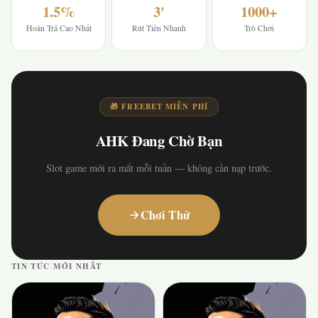
1.5%
3'
1000+
Hoàn Trả Cao Nhất
Rút Tiền Nhanh
Trò Chơi
🎁 FREEBET MIỄN PHÍ
AHK Đang Chờ Bạn
Slot game mới ra mắt mỗi tuần — không cần nạp trước.
Chơi Thử
TIN TỨC MỚI NHẤT