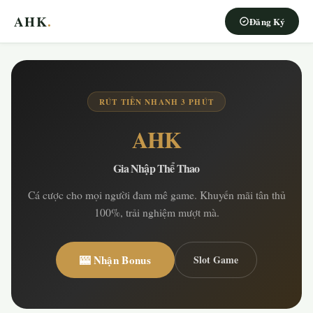
AHK
.
Đăng Ký
RÚT TIỀN NHANH 3 PHÚT
AHK
Gia Nhập Thể Thao
Cá cược cho mọi người đam mê game. Khuyến mãi tân thủ
100%, trải nghiệm mượt mà.
🎰 Nhận Bonus
Slot Game