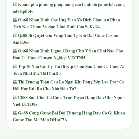
Khám phá phương pháp nâng cao trình độ game bài cùng
🎰
ad88.photo
On68 Nhan Dinh Cac Ung Vien Vo Dich Chau Au Phan
🎰
Tich Keo Thom Va San Choi Dinh Cao ScKzT4
Qs88 Bi Quyet Giu Vung Tam Ly Khi Dat Cuoc Casino
🎰
AmG36o
On68 Nhan Dinh Ligue 1 Dang Chu Y San Choi Nao Cho
🎰
Dan Ca Cuoc Chuyen Nghiep VJXTNH
Top 10 Nha Cai Uy Tin Bi Kip Chon San Choi Ca Cuoc An
🎰
Toan Nhat 2024 6HYmRb
Thị Trường Toàn Cầu Lo Ngại Khi Đồng Yên Lao Dốc: Cơ
🎰
Hội Hay Rủi Ro Cho Nhà Đầu Tư?
U888 San Choi Ca Cuoc Truc Tuyen Hang Dau Cho Nguoi
🎰
Viet LCTD0z
Go88 Cong Game Bai Doi Thuong Hang Dau Co Gi Khien
🎰
Game Thu Me Man DHbC7A