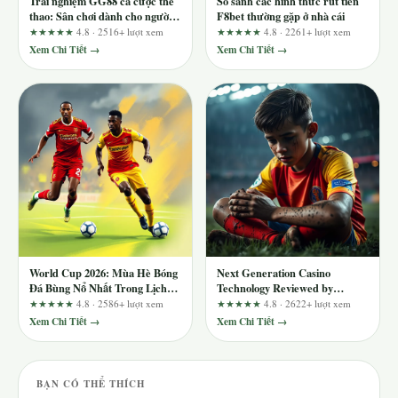
Trải nghiệm GG88 cá cược thể
So sánh các hình thức rút tiền
thao: Sân chơi dành cho người
F8bet thường gặp ở nhà cái
đam mê
★★★★★
4.8 · 2516+ lượt xem
★★★★★
4.8 · 2261+ lượt xem
Xem Chi Tiết →
Xem Chi Tiết →
World Cup 2026: Mùa Hè Bóng
Next Generation Casino
Đá Bùng Nổ Nhất Trong Lịch
Technology Reviewed by
Sử
lluu88.com: What the Hype
★★★★★
4.8 · 2586+ lượt xem
★★★★★
4.8 · 2622+ lượt xem
Really Means
Xem Chi Tiết →
Xem Chi Tiết →
BẠN CÓ THỂ THÍCH