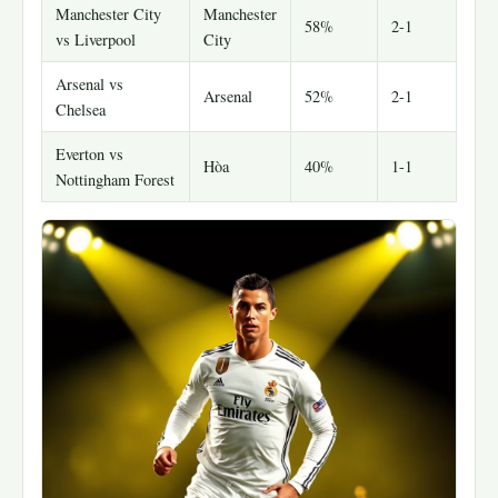
Manchester City
Manchester
58%
2-1
vs Liverpool
City
Arsenal vs
Arsenal
52%
2-1
Chelsea
Everton vs
Hòa
40%
1-1
Nottingham Forest