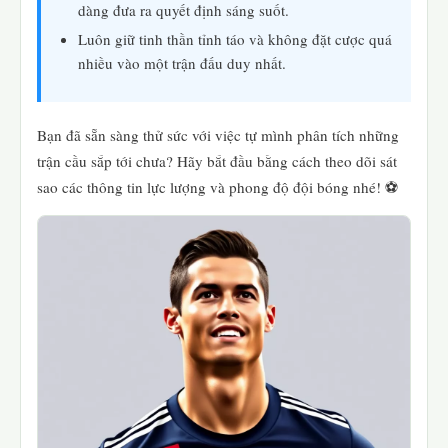
dàng đưa ra quyết định sáng suốt.
Luôn giữ tinh thần tỉnh táo và không đặt cược quá
nhiều vào một trận đấu duy nhất.
Bạn đã sẵn sàng thử sức với việc tự mình phân tích những
trận cầu sắp tới chưa? Hãy bắt đầu bằng cách theo dõi sát
sao các thông tin lực lượng và phong độ đội bóng nhé! ⚽