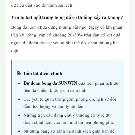
dữ liệu đầu vào để tránh sai lệch.
Yếu tố bất ngờ trong bóng đá có thường xảy ra không?
Bóng đá luôn chứa đựng những bất ngờ. Ngay cả khi phân
tích kỹ lưỡng, vẫn có khoảng 20-30% trận đấu có kết quả
ngoài dự đoán do các yếu tố như thẻ đỏ, chấn thương bất
ngờ.
📝 Tóm tắt điểm chính
Dự đoán bóng đá SUNWIN
dựa trên phân tích dữ
liệu đa chiều, không chỉ cảm tính.
Các yếu tố quan trọng gồm phong độ, lịch sử đối
đầu, lực lượng và tâm lý thi đấu.
Những trận cầu đáng chú ý thường có tỷ lệ dự
đoán chính xác cao hơn nhờ dữ liệu phong phú.
Sử dụng bảng so sánh và danh sách giúp bạn dễ