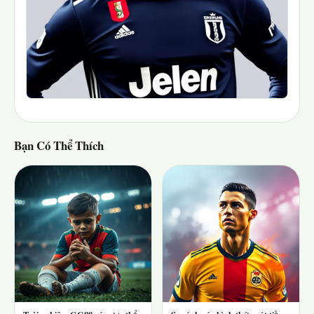
Bạn Có Thể Thích