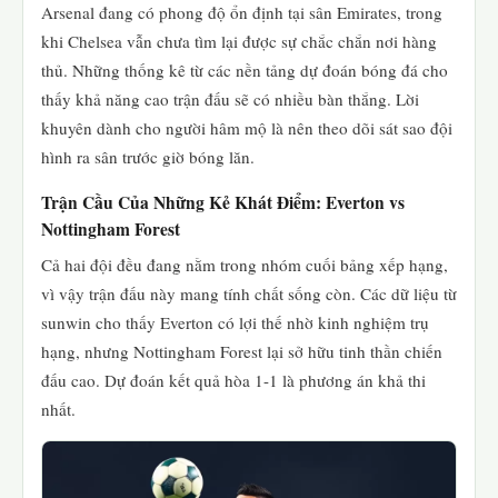
Arsenal đang có phong độ ổn định tại sân Emirates, trong
khi Chelsea vẫn chưa tìm lại được sự chắc chắn nơi hàng
thủ. Những thống kê từ các nền tảng dự đoán bóng đá cho
thấy khả năng cao trận đấu sẽ có nhiều bàn thắng. Lời
khuyên dành cho người hâm mộ là nên theo dõi sát sao đội
hình ra sân trước giờ bóng lăn.
Trận Cầu Của Những Kẻ Khát Điểm: Everton vs
Nottingham Forest
Cả hai đội đều đang nằm trong nhóm cuối bảng xếp hạng,
vì vậy trận đấu này mang tính chất sống còn. Các dữ liệu từ
sunwin cho thấy Everton có lợi thế nhờ kinh nghiệm trụ
hạng, nhưng Nottingham Forest lại sở hữu tinh thần chiến
đấu cao. Dự đoán kết quả hòa 1-1 là phương án khả thi
nhất.