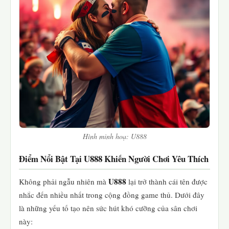
Hình minh hoạ: U888
Điểm Nổi Bật Tại U888 Khiến Người Chơi Yêu Thích
U888
Không phải ngẫu nhiên mà
lại trở thành cái tên được
nhắc đến nhiều nhất trong cộng đồng game thủ. Dưới đây
là những yếu tố tạo nên sức hút khó cưỡng của sân chơi
này: