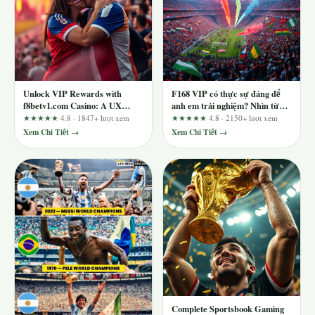
Unlock VIP Rewards with
F168 VIP có thực sự đáng để
f8betv1.com Casino: A UX
anh em trải nghiệm? Nhìn từ
Walkthrough from First Click
góc nhìn thực tế
★★★★★
4.8 · 1847+ lượt xem
★★★★★
4.8 · 2150+ lượt xem
to Cashout
Xem Chi Tiết →
Xem Chi Tiết →
Complete Sportsbook Gaming