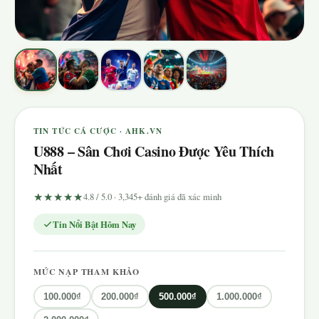
TIN TỨC CÁ CƯỢC · AHK.VN
U888 – Sân Chơi Casino Được Yêu Thích
Nhất
★★★★★
4.8 / 5.0 · 3,345+ đánh giá đã xác minh
Tin Nổi Bật Hôm Nay
MỨC NẠP THAM KHẢO
100.000₫
200.000₫
500.000₫
1.000.000₫