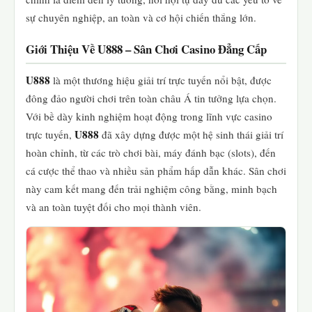
sự chuyên nghiệp, an toàn và cơ hội chiến thắng lớn.
Giới Thiệu Về U888 – Sân Chơi Casino Đẳng Cấp
U888
là một thương hiệu giải trí trực tuyến nổi bật, được
đông đảo người chơi trên toàn châu Á tin tưởng lựa chọn.
Với bề dày kinh nghiệm hoạt động trong lĩnh vực casino
U888
trực tuyến,
đã xây dựng được một hệ sinh thái giải trí
hoàn chỉnh, từ các trò chơi bài, máy đánh bạc (slots), đến
cá cược thể thao và nhiều sản phẩm hấp dẫn khác. Sân chơi
này cam kết mang đến trải nghiệm công bằng, minh bạch
và an toàn tuyệt đối cho mọi thành viên.