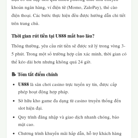
khoản ngân hàng, ví điện tử (Momo, ZaloPay), thẻ cào
điện thoại. Các bước thực hiện đều được hướng dẫn chi tiết
trên trang chủ.
Thời gian rút tiền tại U888 mất bao lâu?
Thông thường, yêu cầu rút tiền sẽ được xử lý trong vòng 3-
5 phút. Trong một số trường hợp cần xác minh, thời gian có
thể kéo dài hơn nhưng không quá 24 giờ.
📝 Tóm tắt điểm chính
U888
là sân chơi casino trực tuyến uy tín, được cấp
phép hoạt động hợp pháp.
Sở hữu kho game đa dạng từ casino truyền thống đến
slot hiện đại.
Quy trình đăng nhập và giao dịch nhanh chóng, bảo
mật cao.
Chương trình khuyến mãi hấp dẫn, hỗ trợ khách hàng