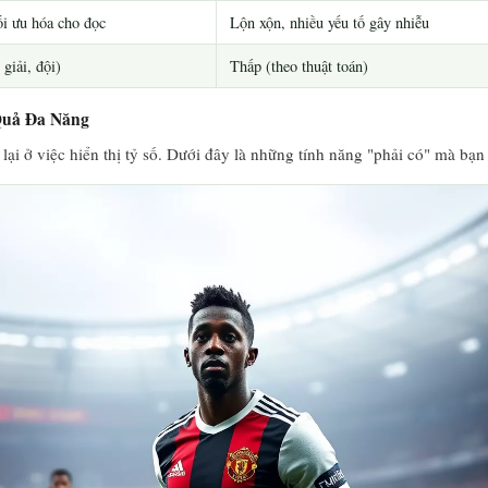
ối ưu hóa cho đọc
Lộn xộn, nhiều yếu tố gây nhiễu
 giải, đội)
Thấp (theo thuật toán)
Quả Đa Năng
ại ở việc hiển thị tỷ số. Dưới đây là những tính năng "phải có" mà bạn