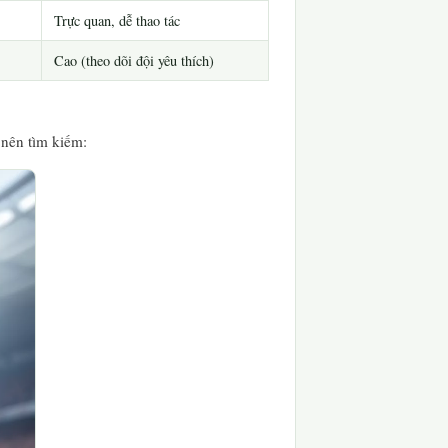
Trực quan, dễ thao tác
Cao (theo dõi đội yêu thích)
 nên tìm kiếm: