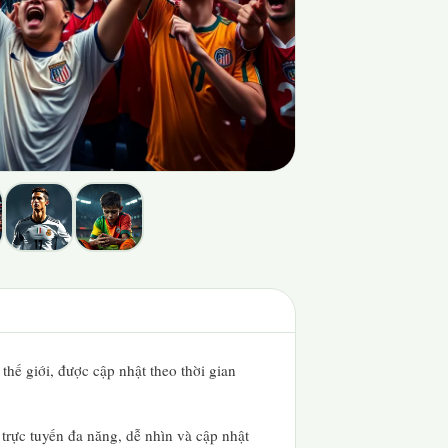
 thế giới, được cập nhật theo thời gian
trực tuyến đa năng, dễ nhìn và cập nhật