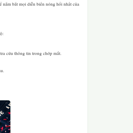
 thể nắm bắt mọi diễn biến nóng hổi nhất của
ộ:
ra cứu thông tin trong chớp mắt.
ầu.