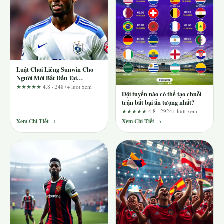
Luật Chơi Liêng Sunwin Cho
Người Mới Bắt Đầu Tại
Christianlouboutinshoe
★★★★★
4.8 · 2487+ lượt xem
Đội tuyển nào có thể tạo chuỗi
trận bất bại ấn tượng nhất?
★★★★★
4.8 · 2924+ lượt xem
Xem Chi Tiết →
Xem Chi Tiết →