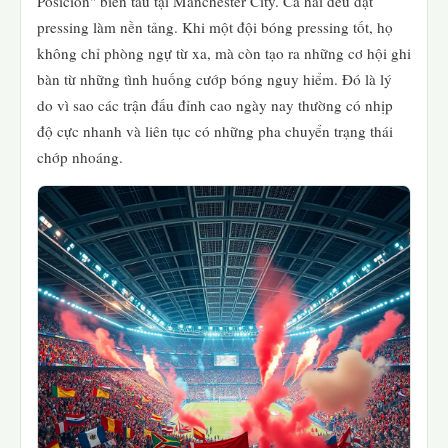
Posicion" biến tấu tại Manchester City. Cả hai đều đặt
pressing làm nền tảng. Khi một đội bóng pressing tốt, họ
không chỉ phòng ngự từ xa, mà còn tạo ra những cơ hội ghi
bàn từ những tình huống cướp bóng nguy hiểm. Đó là lý
do vì sao các trận đấu đỉnh cao ngày nay thường có nhịp
độ cực nhanh và liên tục có những pha chuyển trạng thái
chớp nhoáng.