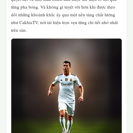
từng pha bóng. Và không gì tuyệt vời hơn khi được theo
dõi những khoảnh khắc ấy qua một nền tảng chất lượng
như CakhiaTV, nơi tái hiện trọn vẹn từng chi tiết nhỏ nhất
trên sân.