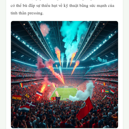
có thể bù đắp sự thiếu hụt về kỹ thuật bằng sức mạnh của
tinh thần pressing.