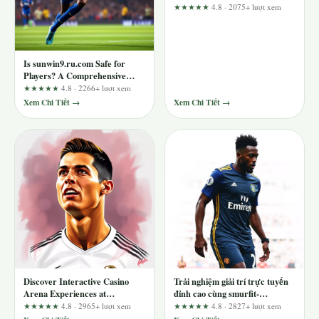
★★★★★
4.8 · 2075+ lượt xem
Is sunwin9.ru.com Safe for
Players? A Comprehensive
iGaming Hub Review
★★★★★
4.8 · 2266+ lượt xem
Xem Chi Tiết →
Xem Chi Tiết →
Discover Interactive Casino
Trải nghiệm giải trí trực tuyến
Arena Experiences at
đỉnh cao cùng smurfit-
mu8868.net
stone.net: 3 phát hiện quan
★★★★★
4.8 · 2965+ lượt xem
★★★★★
4.8 · 2827+ lượt xem
trọng