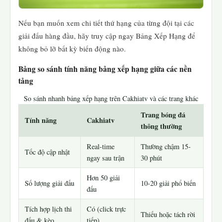
Nếu bạn muốn xem chi tiết thứ hạng của từng đội tại các
giải đấu hàng đầu, hãy truy cập ngay Bảng Xếp Hạng để
không bỏ lỡ bất kỳ biến động nào.
Bảng so sánh tính năng bảng xếp hạng giữa các nền
tảng
So sánh nhanh bảng xếp hạng trên Cakhiatv và các trang khác
Trang bóng đá
Tính năng
Cakhiatv
thông thường
Real-time
Thường chậm 15-
Tốc độ cập nhật
ngay sau trận
30 phút
Hơn 50 giải
Số lượng giải đấu
10-20 giải phổ biến
đấu
Tích hợp lịch thi
Có (click trực
Thiếu hoặc tách rời
đấu & kèo
tiếp)