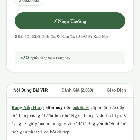
2.000.000₫
⚡ Nhận Thưởng
🔒 Bảo Mật SSL
🎰 Odds Cao
🔄 Hoàn Trả 1.5%
💳 Đa Kênh Nạp
322
🔥
người đang xem trang này
Nội Dung Bài Viết
Đánh Giá (2,669)
Giao Dịch
Bảng Xếp Hạng
hôm nay
trên
cakhiatv
cập nhật trực tiếp
thứ hạng các giải đấu lớn như Ngoại hạng Anh, La Liga, V-
League, giúp bạn nắm ngay vị trí đội bóng yêu thích, thành
tích gần nhất và cơ hội đi tiếp.