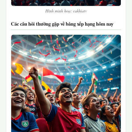
Hình minh hoạ: cakhiatv
Các câu hỏi thường gặp về bảng xếp hạng hôm nay