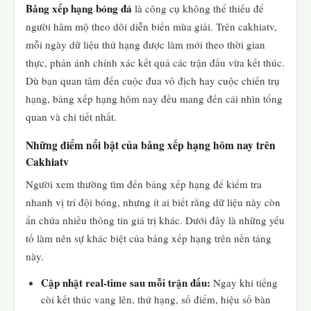
Bảng xếp hạng bóng đá
là công cụ không thể thiếu để
người hâm mộ theo dõi diễn biến mùa giải. Trên cakhiatv,
mỗi ngày dữ liệu thứ hạng được làm mới theo thời gian
thực, phản ánh chính xác kết quả các trận đấu vừa kết thúc.
Dù bạn quan tâm đến cuộc đua vô địch hay cuộc chiến trụ
hạng, bảng xếp hạng hôm nay đều mang đến cái nhìn tổng
quan và chi tiết nhất.
Những điểm nổi bật của bảng xếp hạng hôm nay trên
Cakhiatv
Người xem thường tìm đến bảng xếp hạng để kiểm tra
nhanh vị trí đội bóng, nhưng ít ai biết rằng dữ liệu này còn
ẩn chứa nhiều thông tin giá trị khác. Dưới đây là những yếu
tố làm nên sự khác biệt của bảng xếp hạng trên nền tảng
này.
Cập nhật real-time sau mỗi trận đấu:
Ngay khi tiếng
còi kết thúc vang lên, thứ hạng, số điểm, hiệu số bàn