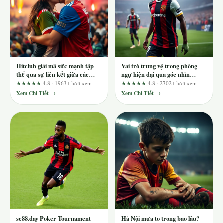
Hitclub giải mã sức mạnh tập
Vai trò trung vệ trong phòng
thể qua sự liên kết giữa các
ngự hiện đại qua góc nhìn
tuyến
Hitclub
★★★★★
4.8 · 1963+ lượt xem
★★★★★
4.8 · 2702+ lượt xem
Xem Chi Tiết →
Xem Chi Tiết →
sc88.day Poker Tournament
Hà Nội mưa to trong bao lâu?