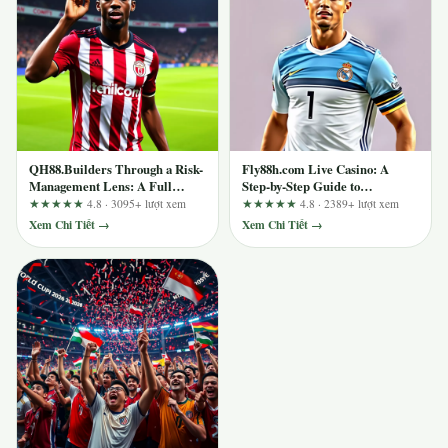
QH88.Builders Through a Risk-
Fly88h.com Live Casino: A
Management Lens: A Full
Step-by-Step Guide to
Review of the Online
Interactive Table Games
★★★★★
4.8 · 3095+ lượt xem
★★★★★
4.8 · 2389+ lượt xem
Entertainment Experience
Xem Chi Tiết →
Xem Chi Tiết →