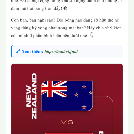
nhé. Đó là một cộng đồng khá sôi động dành cho những ai
đam mê trái bóng tròn đấy! ⚽
Còn bạn, bạn nghĩ sao? Đội bóng nào đang sở hữu thế hệ
vàng đáng kỳ vọng nhất trong mắt bạn? Hãy chia sẻ ý kiến
của mình ở phần bình luận bên dưới nhé! 👇
🔗 Xem thêm:
https://mubet.fun/