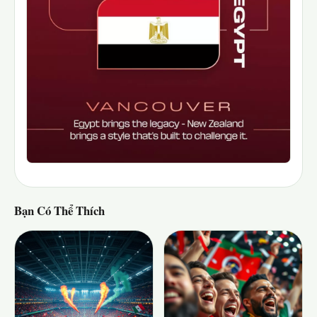
Bạn Có Thể Thích