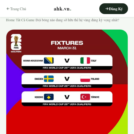
ahk.vn
.
Trang Chủ
Đăng Ký
Home
›
Tất Cả Game
›
Đội bóng nào đang sở hữu thế hệ vàng đáng kỳ vọng nhất?