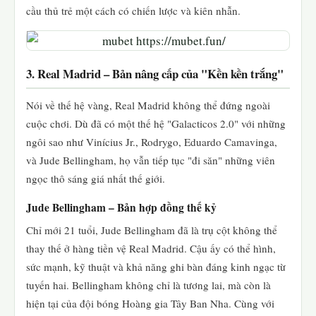
cầu thủ trẻ một cách có chiến lược và kiên nhẫn.
3. Real Madrid – Bản nâng cấp của "Kền kền trắng"
Nói về thế hệ vàng, Real Madrid không thể đứng ngoài
cuộc chơi. Dù đã có một thế hệ "Galacticos 2.0" với những
ngôi sao như Vinícius Jr., Rodrygo, Eduardo Camavinga,
và Jude Bellingham, họ vẫn tiếp tục "đi săn" những viên
ngọc thô sáng giá nhất thế giới.
Jude Bellingham – Bản hợp đồng thế kỷ
Chỉ mới 21 tuổi, Jude Bellingham đã là trụ cột không thể
thay thế ở hàng tiền vệ Real Madrid. Cậu ấy có thể hình,
sức mạnh, kỹ thuật và khả năng ghi bàn đáng kinh ngạc từ
tuyến hai. Bellingham không chỉ là tương lai, mà còn là
hiện tại của đội bóng Hoàng gia Tây Ban Nha. Cùng với