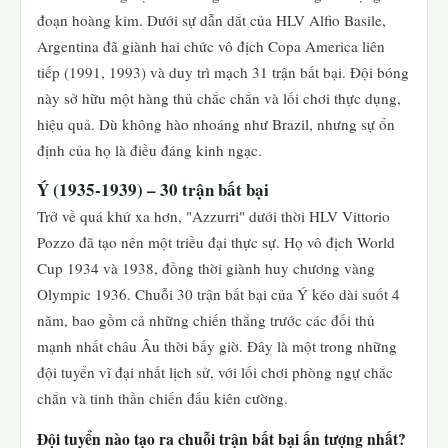
đoạn hoàng kim. Dưới sự dẫn dắt của HLV Alfio Basile,
Argentina đã giành hai chức vô địch Copa America liên
tiếp (1991, 1993) và duy trì mạch 31 trận bất bại. Đội bóng
này sở hữu một hàng thủ chắc chắn và lối chơi thực dụng,
hiệu quả. Dù không hào nhoáng như Brazil, nhưng sự ổn
định của họ là điều đáng kinh ngạc.
Ý (1935-1939) – 30 trận bất bại
Trở về quá khứ xa hơn, "Azzurri" dưới thời HLV Vittorio
Pozzo đã tạo nên một triều đại thực sự. Họ vô địch World
Cup 1934 và 1938, đồng thời giành huy chương vàng
Olympic 1936. Chuỗi 30 trận bất bại của Ý kéo dài suốt 4
năm, bao gồm cả những chiến thắng trước các đối thủ
mạnh nhất châu Âu thời bấy giờ. Đây là một trong những
đội tuyển vĩ đại nhất lịch sử, với lối chơi phòng ngự chắc
chắn và tinh thần chiến đấu kiên cường.
Đội tuyển nào tạo ra chuỗi trận bất bại ấn tượng nhất?