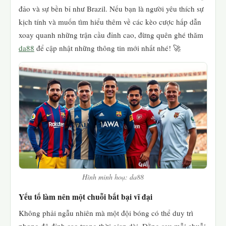
đảo và sự bền bỉ như Brazil. Nếu bạn là người yêu thích sự
kịch tính và muốn tìm hiểu thêm về các kèo cược hấp dẫn
xoay quanh những trận cầu đỉnh cao, đừng quên ghé thăm
da88
để cập nhật những thông tin mới nhất nhé! 🚀
Hình minh hoạ: da88
Yếu tố làm nên một chuỗi bất bại vĩ đại
Không phải ngẫu nhiên mà một đội bóng có thể duy trì
phong độ đỉnh cao trong thời gian dài. Đằng sau mỗi chuỗi