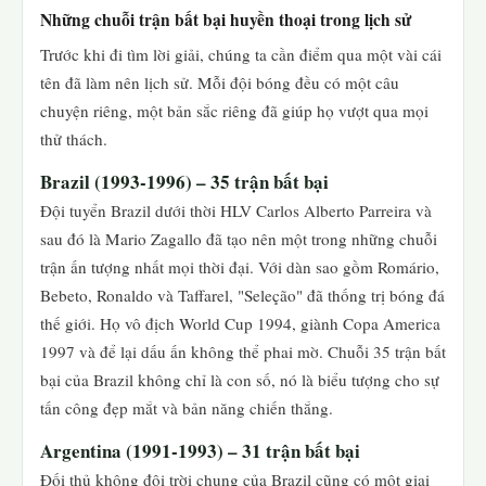
Những chuỗi trận bất bại huyền thoại trong lịch sử
Trước khi đi tìm lời giải, chúng ta cần điểm qua một vài cái
tên đã làm nên lịch sử. Mỗi đội bóng đều có một câu
chuyện riêng, một bản sắc riêng đã giúp họ vượt qua mọi
thử thách.
Brazil (1993-1996) – 35 trận bất bại
Đội tuyển Brazil dưới thời HLV Carlos Alberto Parreira và
sau đó là Mario Zagallo đã tạo nên một trong những chuỗi
trận ấn tượng nhất mọi thời đại. Với dàn sao gồm Romário,
Bebeto, Ronaldo và Taffarel, "Seleção" đã thống trị bóng đá
thế giới. Họ vô địch World Cup 1994, giành Copa America
1997 và để lại dấu ấn không thể phai mờ. Chuỗi 35 trận bất
bại của Brazil không chỉ là con số, nó là biểu tượng cho sự
tấn công đẹp mắt và bản năng chiến thắng.
Argentina (1991-1993) – 31 trận bất bại
Đối thủ không đội trời chung của Brazil cũng có một giai