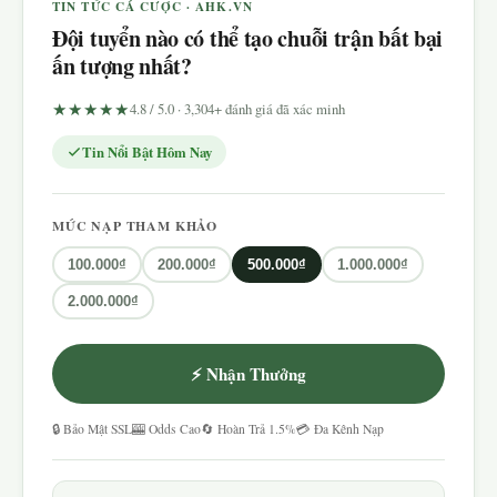
TIN TỨC CÁ CƯỢC · AHK.VN
Đội tuyển nào có thể tạo chuỗi trận bất bại
ấn tượng nhất?
★★★★★
4.8 / 5.0 · 3,304+ đánh giá đã xác minh
Tin Nổi Bật Hôm Nay
MỨC NẠP THAM KHẢO
100.000₫
200.000₫
500.000₫
1.000.000₫
2.000.000₫
⚡ Nhận Thưởng
🔒 Bảo Mật SSL
🎰 Odds Cao
🔄 Hoàn Trả 1.5%
💳 Đa Kênh Nạp