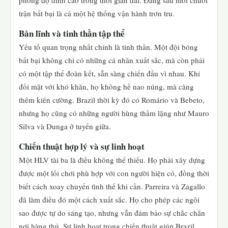
trận bất bại là cả một hệ thống vận hành trơn tru.
Bản lĩnh và tinh thần tập thể
Yếu tố quan trọng nhất chính là tinh thần. Một đội bóng
bất bại không chỉ có những cá nhân xuất sắc, mà còn phải
có một tập thể đoàn kết, sẵn sàng chiến đấu vì nhau. Khi
đối mặt với khó khăn, họ không hề nao núng, mà càng
thêm kiên cường. Brazil thời kỳ đó có Romário và Bebeto,
nhưng họ cũng có những người hùng thầm lặng như Mauro
Silva và Dunga ở tuyến giữa.
Chiến thuật hợp lý và sự linh hoạt
Một HLV tài ba là điều không thể thiếu. Họ phải xây dựng
được một lối chơi phù hợp với con người hiện có, đồng thời
biết cách xoay chuyển tình thế khi cần. Parreira và Zagallo
đã làm điều đó một cách xuất sắc. Họ cho phép các ngôi
sao được tự do sáng tạo, nhưng vẫn đảm bảo sự chắc chắn
nơi hàng thủ. Sự linh hoạt trong chiến thuật giúp Brazil