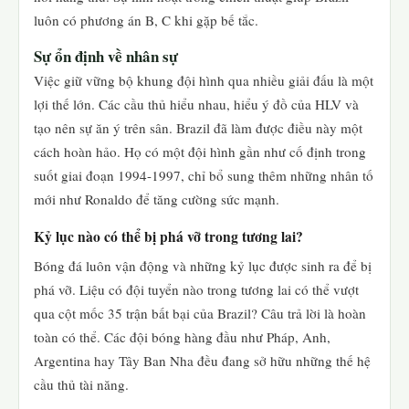
luôn có phương án B, C khi gặp bế tắc.
Sự ổn định về nhân sự
Việc giữ vững bộ khung đội hình qua nhiều giải đấu là một
lợi thế lớn. Các cầu thủ hiểu nhau, hiểu ý đồ của HLV và
tạo nên sự ăn ý trên sân. Brazil đã làm được điều này một
cách hoàn hảo. Họ có một đội hình gần như cố định trong
suốt giai đoạn 1994-1997, chỉ bổ sung thêm những nhân tố
mới như Ronaldo để tăng cường sức mạnh.
Kỷ lục nào có thể bị phá vỡ trong tương lai?
Bóng đá luôn vận động và những kỷ lục được sinh ra để bị
phá vỡ. Liệu có đội tuyển nào trong tương lai có thể vượt
qua cột mốc 35 trận bất bại của Brazil? Câu trả lời là hoàn
toàn có thể. Các đội bóng hàng đầu như Pháp, Anh,
Argentina hay Tây Ban Nha đều đang sở hữu những thế hệ
cầu thủ tài năng.