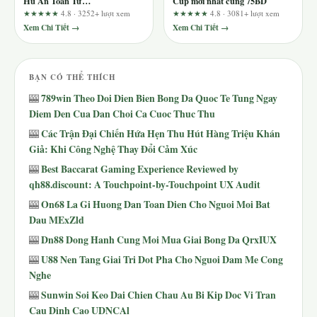
Hũ An Toàn Từ
Cup mới nhất cùng 75BD
nohu90com.co.com
★★★★★
4.8 · 3252+ lượt xem
★★★★★
4.8 · 3081+ lượt xem
Xem Chi Tiết →
Xem Chi Tiết →
BẠN CÓ THỂ THÍCH
789win Theo Doi Dien Bien Bong Da Quoc Te Tung Ngay
🎰
Diem Den Cua Dan Choi Ca Cuoc Thuc Thu
Các Trận Đại Chiến Hứa Hẹn Thu Hút Hàng Triệu Khán
🎰
Giả: Khi Công Nghệ Thay Đổi Cảm Xúc
Best Baccarat Gaming Experience Reviewed by
🎰
qh88.discount: A Touchpoint-by-Touchpoint UX Audit
On68 La Gi Huong Dan Toan Dien Cho Nguoi Moi Bat
🎰
Dau MExZld
Dn88 Dong Hanh Cung Moi Mua Giai Bong Da QrxIUX
🎰
U88 Nen Tang Giai Tri Dot Pha Cho Nguoi Dam Me Cong
🎰
Nghe
Sunwin Soi Keo Dai Chien Chau Au Bi Kip Doc Vi Tran
🎰
Cau Dinh Cao UDNCAl