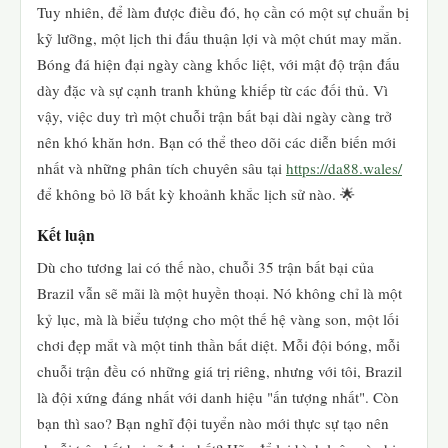
Tuy nhiên, để làm được điều đó, họ cần có một sự chuẩn bị
kỹ lưỡng, một lịch thi đấu thuận lợi và một chút may mắn.
Bóng đá hiện đại ngày càng khốc liệt, với mật độ trận đấu
dày đặc và sự cạnh tranh khủng khiếp từ các đối thủ. Vì
vậy, việc duy trì một chuỗi trận bất bại dài ngày càng trở
nên khó khăn hơn. Bạn có thể theo dõi các diễn biến mới
nhất và những phân tích chuyên sâu tại
https://da88.wales/
để không bỏ lỡ bất kỳ khoảnh khắc lịch sử nào. 🌟
Kết luận
Dù cho tương lai có thế nào, chuỗi 35 trận bất bại của
Brazil vẫn sẽ mãi là một huyền thoại. Nó không chỉ là một
kỷ lục, mà là biểu tượng cho một thế hệ vàng son, một lối
chơi đẹp mắt và một tinh thần bất diệt. Mỗi đội bóng, mỗi
chuỗi trận đều có những giá trị riêng, nhưng với tôi, Brazil
là đội xứng đáng nhất với danh hiệu "ấn tượng nhất". Còn
bạn thì sao? Bạn nghĩ đội tuyển nào mới thực sự tạo nên