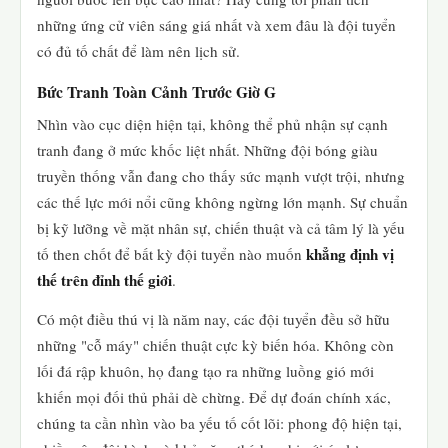
những ứng cử viên sáng giá nhất và xem đâu là đội tuyển
có đủ tố chất để làm nên lịch sử.
Bức Tranh Toàn Cảnh Trước Giờ G
Nhìn vào cục diện hiện tại, không thể phủ nhận sự cạnh
tranh đang ở mức khốc liệt nhất. Những đội bóng giàu
truyền thống vẫn đang cho thấy sức mạnh vượt trội, nhưng
các thế lực mới nổi cũng không ngừng lớn mạnh. Sự chuẩn
bị kỹ lưỡng về mặt nhân sự, chiến thuật và cả tâm lý là yếu
khẳng định vị
tố then chốt để bất kỳ đội tuyển nào muốn
thế trên đỉnh thế giới
.
Có một điều thú vị là năm nay, các đội tuyển đều sở hữu
những "cỗ máy" chiến thuật cực kỳ biến hóa. Không còn
lối đá rập khuôn, họ đang tạo ra những luồng gió mới
khiến mọi đối thủ phải dè chừng. Để dự đoán chính xác,
chúng ta cần nhìn vào ba yếu tố cốt lõi: phong độ hiện tại,