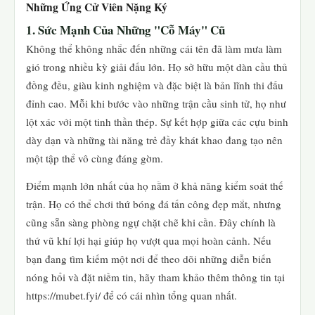
Những Ứng Cử Viên Nặng Ký
1. Sức Mạnh Của Những "Cỗ Máy" Cũ
Không thể không nhắc đến những cái tên đã làm mưa làm
gió trong nhiều kỳ giải đấu lớn. Họ sở hữu một dàn cầu thủ
đồng đều, giàu kinh nghiệm và đặc biệt là bản lĩnh thi đấu
đỉnh cao. Mỗi khi bước vào những trận cầu sinh tử, họ như
lột xác với một tinh thần thép. Sự kết hợp giữa các cựu binh
dày dạn và những tài năng trẻ đầy khát khao đang tạo nên
một tập thể vô cùng đáng gờm.
Điểm mạnh lớn nhất của họ nằm ở khả năng kiểm soát thế
trận. Họ có thể chơi thứ bóng đá tấn công đẹp mắt, nhưng
cũng sẵn sàng phòng ngự chặt chẽ khi cần. Đây chính là
thứ vũ khí lợi hại giúp họ vượt qua mọi hoàn cảnh. Nếu
bạn đang tìm kiếm một nơi để theo dõi những diễn biến
nóng hổi và đặt niềm tin, hãy tham khảo thêm thông tin tại
https://mubet.fyi/ để có cái nhìn tổng quan nhất.