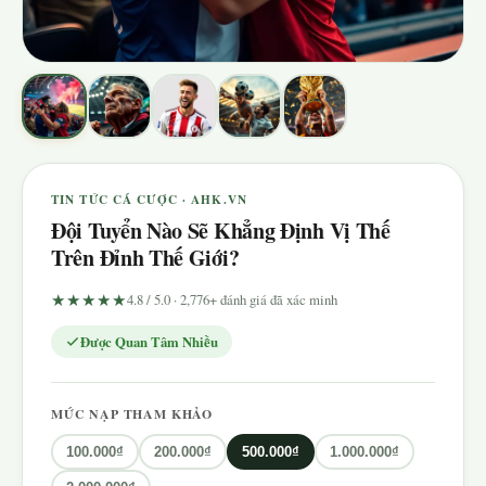
TIN TỨC CÁ CƯỢC · AHK.VN
Đội Tuyển Nào Sẽ Khẳng Định Vị Thế
Trên Đỉnh Thế Giới?
★★★★★
4.8 / 5.0 · 2,776+ đánh giá đã xác minh
Được Quan Tâm Nhiều
MỨC NẠP THAM KHẢO
100.000₫
200.000₫
500.000₫
1.000.000₫