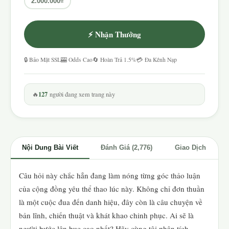
2.000.000₫
⚡ Nhận Thưởng
🔒 Bảo Mật SSL
🎰 Odds Cao
🔄 Hoàn Trả 1.5%
💳 Đa Kênh Nạp
127
🔥
người đang xem trang này
Nội Dung Bài Viết
Đánh Giá (2,776)
Giao Dịch
Câu hỏi này chắc hẳn đang làm nóng từng góc thảo luận
của cộng đồng yêu thể thao lúc này. Không chỉ đơn thuần
là một cuộc đua đến danh hiệu, đây còn là câu chuyện về
bản lĩnh, chiến thuật và khát khao chinh phục. Ai sẽ là
người bước lên bục cao nhất? Hãy cùng tôi phân tích