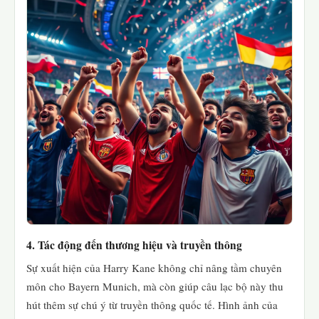
4. Tác động đến thương hiệu và truyền thông
Sự xuất hiện của Harry Kane không chỉ nâng tầm chuyên
môn cho Bayern Munich, mà còn giúp câu lạc bộ này thu
hút thêm sự chú ý từ truyền thông quốc tế. Hình ảnh của