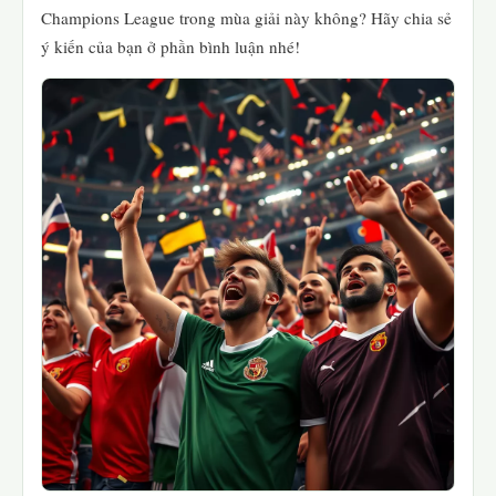
Champions League trong mùa giải này không? Hãy chia sẻ
ý kiến của bạn ở phần bình luận nhé!