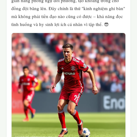
giãn hàng phòng ngự đối phương, tạo khoảng trống cho
đồng đội băng lên. Đây chính là thứ "kinh nghiệm ghi bàn"
mà không phải tiền đạo nào cũng có được – khả năng đọc
tình huống và hy sinh lợi ích cá nhân vì tập thể. 😎