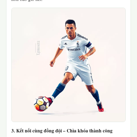
3. Kết nối cùng đồng đội – Chìa khóa thành công