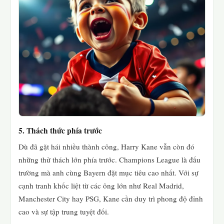
5. Thách thức phía trước
Dù đã gặt hái nhiều thành công, Harry Kane vẫn còn đó
những thử thách lớn phía trước. Champions League là đấu
trường mà anh cùng Bayern đặt mục tiêu cao nhất. Với sự
cạnh tranh khốc liệt từ các ông lớn như Real Madrid,
Manchester City hay PSG, Kane cần duy trì phong độ đỉnh
cao và sự tập trung tuyệt đối.