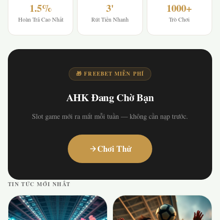
1.5%
3'
1000+
Hoàn Trả Cao Nhất
Rút Tiền Nhanh
Trò Chơi
🎁 FREEBET MIỄN PHÍ
AHK Đang Chờ Bạn
Slot game mới ra mắt mỗi tuần — không cần nạp trước.
Chơi Thử
TIN TỨC MỚI NHẤT