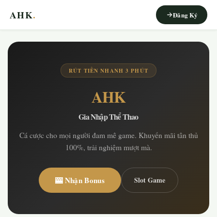
AHK
.
Đăng Ký
RÚT TIỀN NHANH 3 PHÚT
AHK
Gia Nhập Thể Thao
Cá cược cho mọi người đam mê game. Khuyến mãi tân thủ
100%, trải nghiệm mượt mà.
🎰 Nhận Bonus
Slot Game