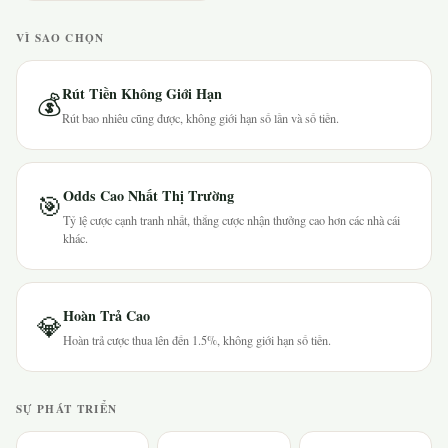
VÌ SAO CHỌN
Rút Tiền Không Giới Hạn
💰
Rút bao nhiêu cũng được, không giới hạn số lần và số tiền.
Odds Cao Nhất Thị Trường
🎯
Tỷ lệ cược cạnh tranh nhất, thắng cược nhận thưởng cao hơn các nhà cái
khác.
Hoàn Trả Cao
💎
Hoàn trả cược thua lên đến 1.5%, không giới hạn số tiền.
SỰ PHÁT TRIỂN