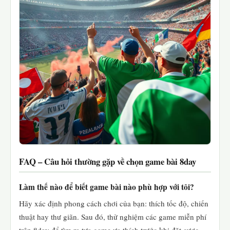
FAQ – Câu hỏi thường gặp về chọn game bài 8day
Làm thế nào để biết game bài nào phù hợp với tôi?
Hãy xác định phong cách chơi của bạn: thích tốc độ, chiến
thuật hay thư giãn. Sau đó, thử nghiệm các game miễn phí