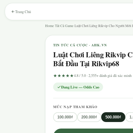
Trang Chủ
Home
›
Tất Cả Game
›
Luật Chơi Liêng Rikvip Cho Người Mới B
TIN TỨC CÁ CƯỢC · AHK.VN
Luật Chơi Liêng Rikvip 
Bắt Đầu Tại Rikvip68
★★★★★
4.8 / 5.0 · 2,555+ đánh giá đã xác minh
Đang Live — Odds Cao
MỨC NẠP THAM KHẢO
100.000₫
200.000₫
500.000₫
1