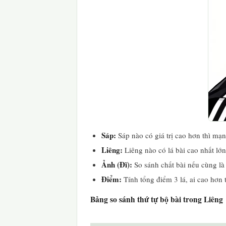
Sáp:
Sáp nào có giá trị cao hơn thì mạ
Liêng:
Liêng nào có lá bài cao nhất lớ
Ảnh (Đĩ):
So sánh chất bài nếu cùng là
Điểm:
Tính tổng điểm 3 lá, ai cao hơn 
Bảng so sánh thứ tự bộ bài trong Liêng