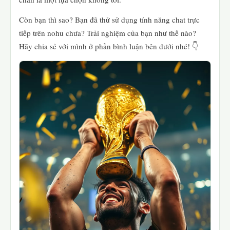
Còn bạn thì sao? Bạn đã thử sử dụng tính năng chat trực
tiếp trên nohu chưa? Trải nghiệm của bạn như thế nào?
Hãy chia sẻ với mình ở phần bình luận bên dưới nhé! 👇