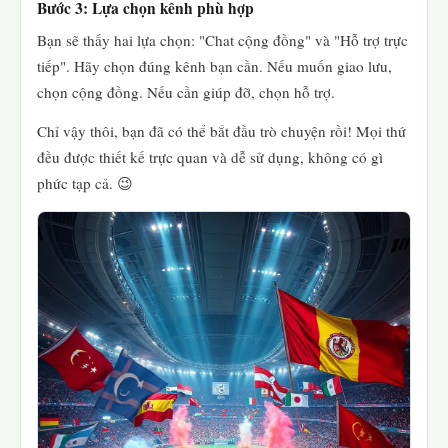
Bước 3: Lựa chọn kênh phù hợp
Bạn sẽ thấy hai lựa chọn: "Chat cộng đồng" và "Hỗ trợ trực
tiếp". Hãy chọn đúng kênh bạn cần. Nếu muốn giao lưu,
chọn cộng đồng. Nếu cần giúp đỡ, chọn hỗ trợ.
Chỉ vậy thôi, bạn đã có thể bắt đầu trò chuyện rồi! Mọi thứ
đều được thiết kế trực quan và dễ sử dụng, không có gì
phức tạp cả. 😉