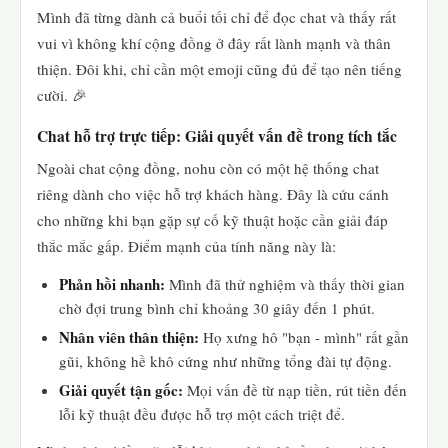
Mình đã từng dành cả buổi tối chỉ để đọc chat và thấy rất
vui vì không khí cộng đồng ở đây rất lành mạnh và thân
thiện. Đôi khi, chỉ cần một emoji cũng đủ để tạo nên tiếng
cười. 🎉
Chat hỗ trợ trực tiếp: Giải quyết vấn đề trong tích tắc
Ngoài chat cộng đồng, nohu còn có một hệ thống chat
riêng dành cho việc hỗ trợ khách hàng. Đây là cứu cánh
cho những khi bạn gặp sự cố kỹ thuật hoặc cần giải đáp
thắc mắc gấp. Điểm mạnh của tính năng này là:
Phản hồi nhanh:
Mình đã thử nghiệm và thấy thời gian
chờ đợi trung bình chỉ khoảng 30 giây đến 1 phút.
Nhân viên thân thiện:
Họ xưng hô "bạn - mình" rất gần
gũi, không hề khô cứng như những tổng đài tự động.
Giải quyết tận gốc:
Mọi vấn đề từ nạp tiền, rút tiền đến
lỗi kỹ thuật đều được hỗ trợ một cách triệt để.