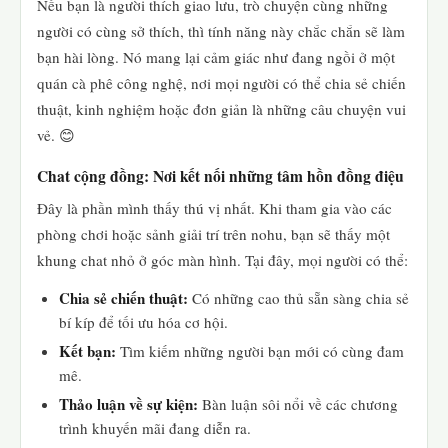
Nếu bạn là người thích giao lưu, trò chuyện cùng những
người có cùng sở thích, thì tính năng này chắc chắn sẽ làm
bạn hài lòng. Nó mang lại cảm giác như đang ngồi ở một
quán cà phê công nghệ, nơi mọi người có thể chia sẻ chiến
thuật, kinh nghiệm hoặc đơn giản là những câu chuyện vui
vẻ. 😊
Chat cộng đồng: Nơi kết nối những tâm hồn đồng điệu
Đây là phần mình thấy thú vị nhất. Khi tham gia vào các
phòng chơi hoặc sảnh giải trí trên nohu, bạn sẽ thấy một
khung chat nhỏ ở góc màn hình. Tại đây, mọi người có thể:
Chia sẻ chiến thuật:
Có những cao thủ sẵn sàng chia sẻ
bí kíp để tối ưu hóa cơ hội.
Kết bạn:
Tìm kiếm những người bạn mới có cùng đam
mê.
Thảo luận về sự kiện:
Bàn luận sôi nổi về các chương
trình khuyến mãi đang diễn ra.