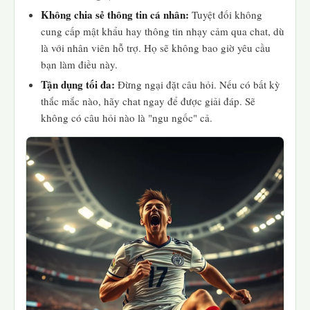
Không chia sẻ thông tin cá nhân:
Tuyệt đối không
cung cấp mật khẩu hay thông tin nhạy cảm qua chat, dù
là với nhân viên hỗ trợ. Họ sẽ không bao giờ yêu cầu
bạn làm điều này.
Tận dụng tối đa:
Đừng ngại đặt câu hỏi. Nếu có bất kỳ
thắc mắc nào, hãy chat ngay để được giải đáp. Sẽ
không có câu hỏi nào là "ngu ngốc" cả.