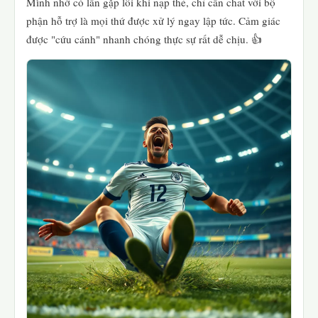
Mình nhớ có lần gặp lỗi khi nạp thẻ, chỉ cần chat với bộ
phận hỗ trợ là mọi thứ được xử lý ngay lập tức. Cảm giác
được "cứu cánh" nhanh chóng thực sự rất dễ chịu. 👍