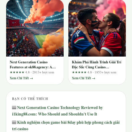
Next Generation Casino
Khám Phá Hành Trình Giải Trí
Features at ok88.agency: A
Đặc Sắc Cùng Casino
Reality Check
c168.network
★★★★★
4.8 · 2813+ lượt xem
★★★★★
4.8 · 1853+ lượt xem
Xem Chi Tiết →
Xem Chi Tiết →
BẠN CÓ THỂ THÍCH
Next Generation Casino Technology Reviewed by
🎰
i1king88.com: Who Should and Shouldn't Use It
Kinh nghiệm chọn game bài 8day phù hợp phong cách giải
🎰
trí casino