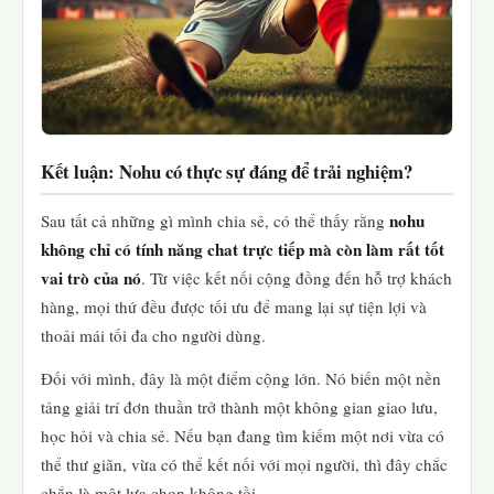
Kết luận: Nohu có thực sự đáng để trải nghiệm?
nohu
Sau tất cả những gì mình chia sẻ, có thể thấy rằng
không chỉ có tính năng chat trực tiếp mà còn làm rất tốt
vai trò của nó
. Từ việc kết nối cộng đồng đến hỗ trợ khách
hàng, mọi thứ đều được tối ưu để mang lại sự tiện lợi và
thoải mái tối đa cho người dùng.
Đối với mình, đây là một điểm cộng lớn. Nó biến một nền
tảng giải trí đơn thuần trở thành một không gian giao lưu,
học hỏi và chia sẻ. Nếu bạn đang tìm kiếm một nơi vừa có
thể thư giãn, vừa có thể kết nối với mọi người, thì đây chắc
chắn là một lựa chọn không tồi.