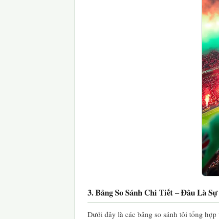
3. Bảng So Sánh Chi Tiết – Đâu Là Sự
Dưới đây là các bảng so sánh tôi tổng hợp