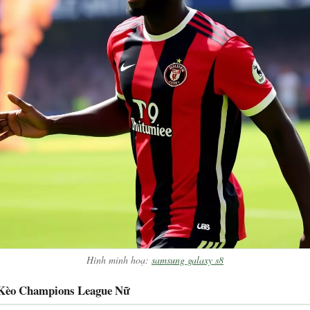
Hình minh hoạ:
samsung galaxy s8
 Kèo Champions League Nữ