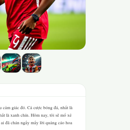
ểu cảm giác đó. Cá cược bóng đá, nhất là
hất là xanh chín. Hôm nay, tôi sẽ mổ xẻ
 ai đã chán ngấy mấy lời quảng cáo hoa