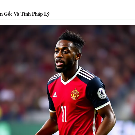
ồn Gốc Và Tính Pháp Lý