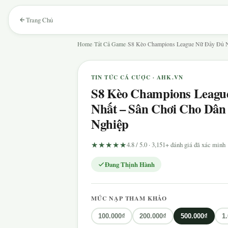
Trang Chủ
Home
›
Tất Cả Game
›
S8 Kèo Champions League Nữ Đầy Đủ N
TIN TỨC CÁ CƯỢC · AHK.VN
S8 Kèo Champions Leagu
Nhất – Sân Chơi Cho Dâ
Nghiệp
★★★★★
4.8 / 5.0 · 3,151+ đánh giá đã xác minh
Đang Thịnh Hành
MỨC NẠP THAM KHẢO
100.000₫
200.000₫
500.000₫
1