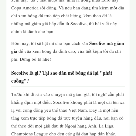
Copa America sôi động. Và nếu bạn đang tìm kiếm một địa
chỉ xem bóng đá trực tiếp chất lượng, kèm theo đó là
những mã giảm giá hấp dẫn từ Socolive, thì bài viết này
chính là dành cho bạn.
Socolive mã giảm
Hôm nay, tôi sẽ bật mí cho bạn cách săn
giá
để vừa xem bóng đá đỉnh cao, vừa tiết kiệm tối đa chi
phí. Đừng bỏ lỡ nhé!
Socolive là gì? Tại sao dân mê bóng đá lại "phát
cuồng"?
Trước khi đi sâu vào chuyện mã giảm giá, tôi nghĩ cần phải
khẳng định một điều: Socolive không phải là một cái tên xa
lạ với cộng đồng yêu thể thao Việt Nam. Đây là một nền
tảng xem trực tiếp bóng đá trực tuyến hàng đầu, nơi bạn có
thể theo dõi mọi giải đấu từ Ngoại hạng Anh, La Liga,
Champions League cho đến các giải đấu hấp dẫn khác.