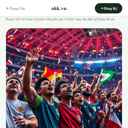
ahk.vn
.
Trang Chủ
Đăng Ký
Home
›
Tất Cả Game
›
Socolive mã giảm giá: Cơ hội vàng cho dân mê bóng đá mù