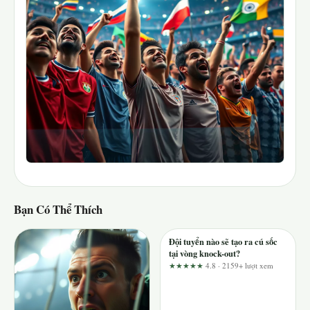
Bạn Có Thể Thích
Đội tuyển nào sẽ tạo ra cú sốc
tại vòng knock-out?
★★★★★
4.8 · 2159+ lượt xem