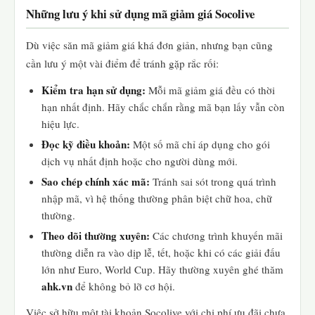
Những lưu ý khi sử dụng mã giảm giá Socolive
Dù việc săn mã giảm giá khá đơn giản, nhưng bạn cũng
cần lưu ý một vài điểm để tránh gặp rắc rối:
Kiểm tra hạn sử dụng:
Mỗi mã giảm giá đều có thời
hạn nhất định. Hãy chắc chắn rằng mã bạn lấy vẫn còn
hiệu lực.
Đọc kỹ điều khoản:
Một số mã chỉ áp dụng cho gói
dịch vụ nhất định hoặc cho người dùng mới.
Sao chép chính xác mã:
Tránh sai sót trong quá trình
nhập mã, vì hệ thống thường phân biệt chữ hoa, chữ
thường.
Theo dõi thường xuyên:
Các chương trình khuyến mãi
thường diễn ra vào dịp lễ, tết, hoặc khi có các giải đấu
lớn như Euro, World Cup. Hãy thường xuyên ghé thăm
ahk.vn
để không bỏ lỡ cơ hội.
Việc sở hữu một tài khoản Socolive với chi phí ưu đãi chưa