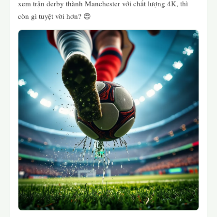
xem trận derby thành Manchester với chất lượng 4K, thì
còn gì tuyệt vời hơn? 😍