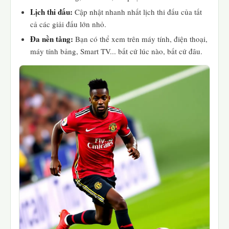
Lịch thi đấu:
Cập nhật nhanh nhất lịch thi đấu của tất
cả các giải đấu lớn nhỏ.
Đa nền tảng:
Bạn có thể xem trên máy tính, điện thoại,
máy tính bảng, Smart TV... bất cứ lúc nào, bất cứ đâu.