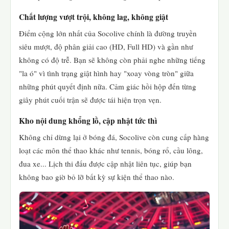
Chất lượng vượt trội, không lag, không giật
Điểm cộng lớn nhất của Socolive chính là đường truyền
siêu mượt, độ phân giải cao (HD, Full HD) và gần như
không có độ trễ. Bạn sẽ không còn phải nghe những tiếng
"la ó" vì tình trạng giật hình hay "xoay vòng tròn" giữa
những phút quyết định nữa. Cảm giác hồi hộp đến từng
giây phút cuối trận sẽ được tái hiện trọn vẹn.
Kho nội dung khổng lồ, cập nhật tức thì
Không chỉ dừng lại ở bóng đá, Socolive còn cung cấp hàng
loạt các môn thể thao khác như tennis, bóng rổ, cầu lông,
đua xe... Lịch thi đấu được cập nhật liên tục, giúp bạn
không bao giờ bỏ lỡ bất kỳ sự kiện thể thao nào.