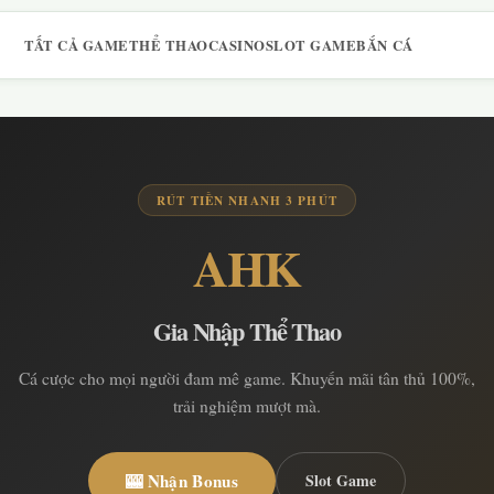
TẤT CẢ GAME
THỂ THAO
CASINO
SLOT GAME
BẮN CÁ
RÚT TIỀN NHANH 3 PHÚT
AHK
Gia Nhập Thể Thao
Cá cược cho mọi người đam mê game. Khuyến mãi tân thủ 100%,
trải nghiệm mượt mà.
🎰 Nhận Bonus
Slot Game