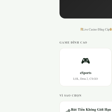
🃏
🔒
Live Casino Đẳng Cấp
GAME ĐỈNH CAO
🎮
eSports
LOL, Dota 2, CS:GO
VÌ SAO CHỌN
Rút Tiền Không Giới Hạn