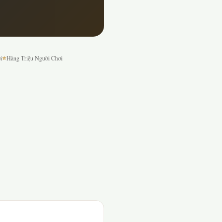
⭐
i
Hàng Triệu Người Chơi