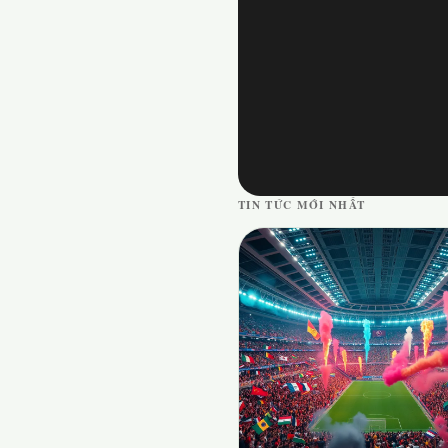
TIN TỨC MỚI NHẤT