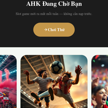
AHK Đang Chờ Bạn
Slot game mới ra mắt mỗi tuần — không cần nạp trước.
Chơi Thử