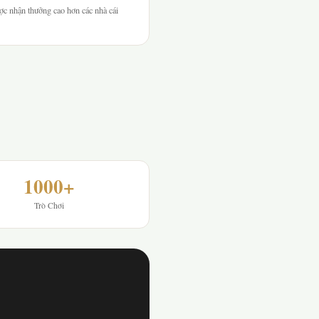
ược nhận thưởng cao hơn các nhà cái
1000+
Trò Chơi