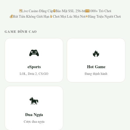
🃏
🔒
🎰
Live Casino Đẳng Cấp
Bảo Mật SSL 256-bit
1000+ Trò Chơi
💰
📱
⭐
Rút Tiền Không Giới Hạn
Chơi Mọi Lúc Mọi Nơi
Hàng Triệu Người Chơi
GAME ĐỈNH CAO
🎮
🔥
eSports
Hot Game
LOL, Dota 2, CS:GO
Đang thịnh hành
🐎
Đua Ngựa
Cược đua ngựa