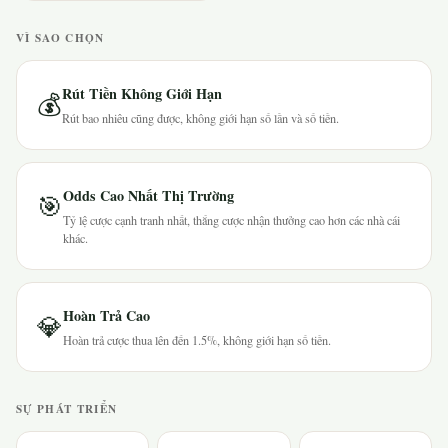
VÌ SAO CHỌN
Rút Tiền Không Giới Hạn
💰
Rút bao nhiêu cũng được, không giới hạn số lần và số tiền.
Odds Cao Nhất Thị Trường
🎯
Tỷ lệ cược cạnh tranh nhất, thắng cược nhận thưởng cao hơn các nhà cái
khác.
Hoàn Trả Cao
💎
Hoàn trả cược thua lên đến 1.5%, không giới hạn số tiền.
SỰ PHÁT TRIỂN