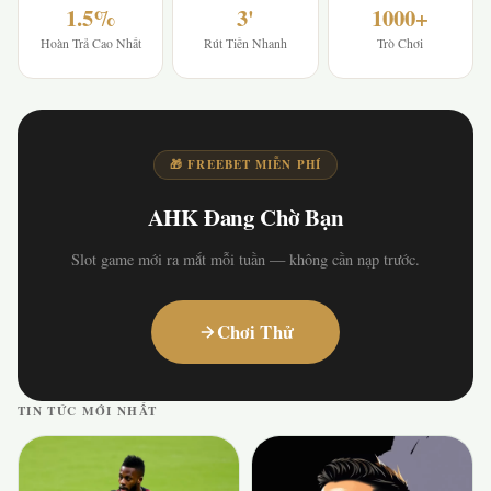
1.5%
3'
1000+
Hoàn Trả Cao Nhất
Rút Tiền Nhanh
Trò Chơi
🎁 FREEBET MIỄN PHÍ
AHK Đang Chờ Bạn
Slot game mới ra mắt mỗi tuần — không cần nạp trước.
Chơi Thử
TIN TỨC MỚI NHẤT