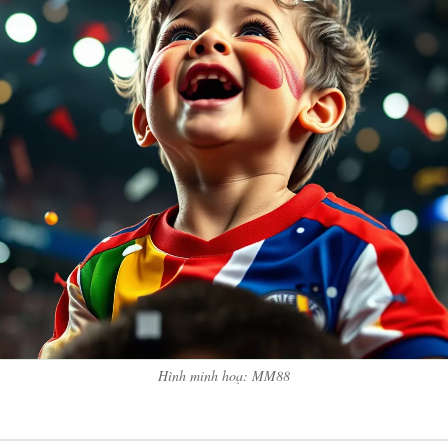
Hình minh hoạ: MM88