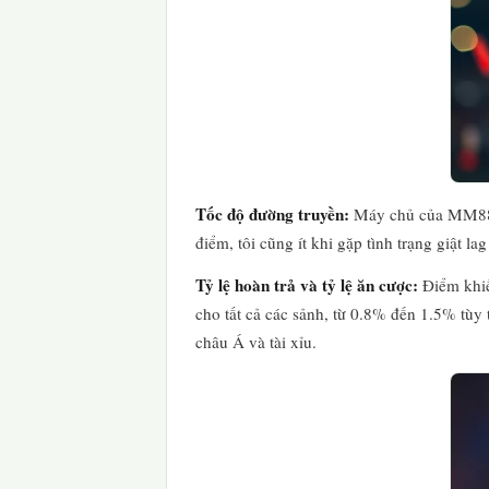
Tốc độ đường truyền:
Máy chủ của MM88 đặ
điểm, tôi cũng ít khi gặp tình trạng giật l
Tỷ lệ hoàn trả và tỷ lệ ăn cược:
Điểm khiế
cho tất cả các sảnh, từ 0.8% đến 1.5% tùy 
châu Á và tài xỉu.