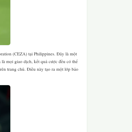
ration (CEZA) tại Philippines. Đây là một
 là mọi giao dịch, kết quả cược đều có thể
ên trang chủ. Điều này tạo ra một lớp bảo