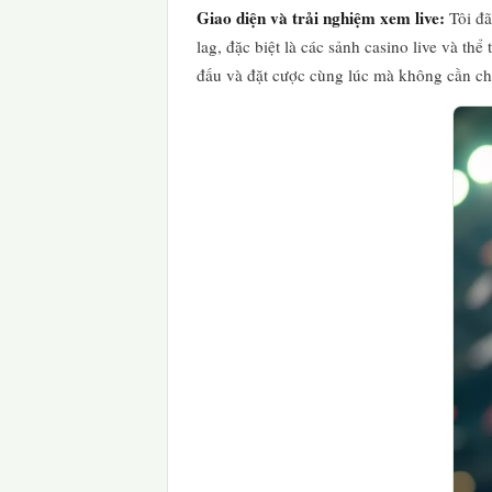
Giao diện và trải nghiệm xem live:
Tôi đã
lag, đặc biệt là các sảnh casino live và th
đấu và đặt cược cùng lúc mà không cần ch