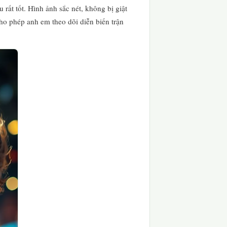
rất tốt. Hình ảnh sắc nét, không bị giật
 cho phép anh em theo dõi diễn biến trận