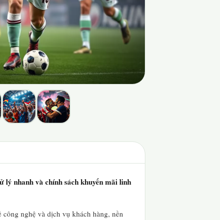
 xử lý nhanh và chính sách khuyến mãi linh
 về công nghệ và dịch vụ khách hàng, nền