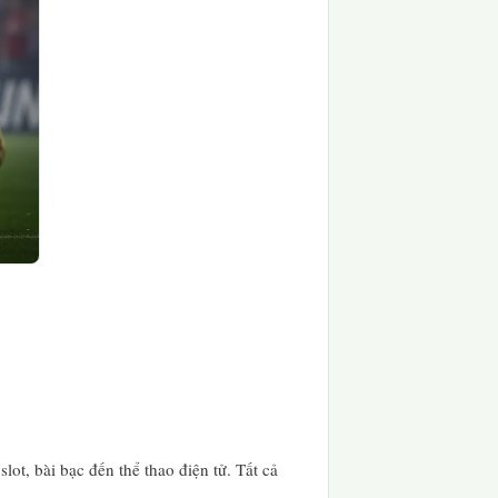
t, bài bạc đến thể thao điện tử. Tất cả