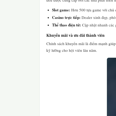
đều được cung cấp bởi các nhà phát triển h
Slot game:
Hơn 500 tựa game với chủ đ
Casino trực tiếp:
Dealer xinh đẹp, phòn
Thể thao điện tử:
Cập nhật nhanh các gi
Khuyến mãi và ưu đãi thành viên
Chính sách khuyến mãi là điểm mạnh giú
kỹ lưỡng cho hội viên lâu năm.