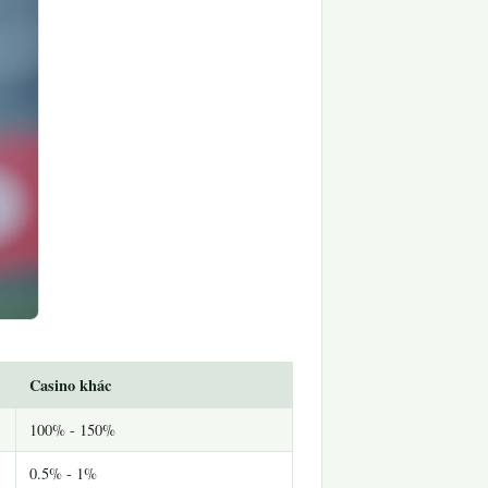
Casino khác
100% - 150%
0.5% - 1%