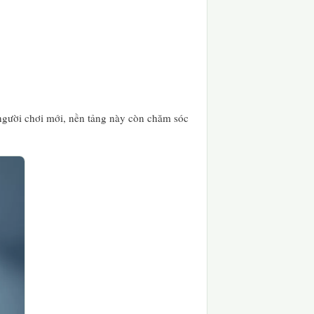
người chơi mới, nền tảng này còn chăm sóc