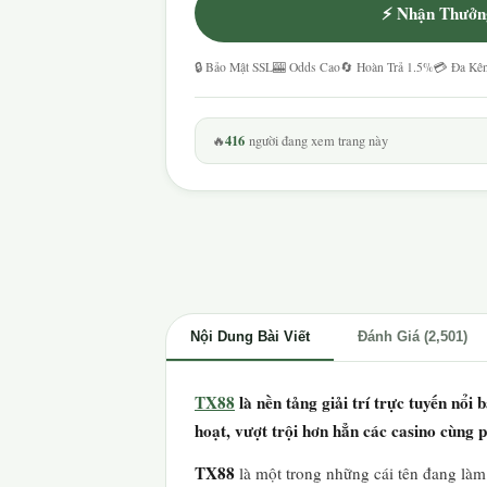
⚡ Nhận Thưởn
🔒 Bảo Mật SSL
🎰 Odds Cao
🔄 Hoàn Trả 1.5%
💳 Đa Kê
416
🔥
người đang xem trang này
Nội Dung Bài Viết
Đánh Giá (2,501)
TX88
là nền tảng giải trí trực tuyến nổi 
hoạt, vượt trội hơn hẳn các casino cùng 
TX88
là một trong những cái tên đang làm 