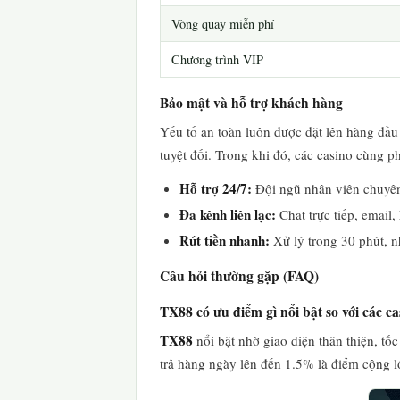
Vòng quay miễn phí
Chương trình VIP
Bảo mật và hỗ trợ khách hàng
Yếu tố an toàn luôn được đặt lên hàng đầu
tuyệt đối. Trong khi đó, các casino cùng p
Hỗ trợ 24/7:
Đội ngũ nhân viên chuyên
Đa kênh liên lạc:
Chat trực tiếp, email,
Rút tiền nhanh:
Xử lý trong 30 phút, n
Câu hỏi thường gặp (FAQ)
TX88 có ưu điểm gì nổi bật so với các 
TX88
nổi bật nhờ giao diện thân thiện, tố
trả hàng ngày lên đến 1.5% là điểm cộng l