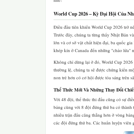
nhé!
World Cup 2026 – Kỳ Đại Hội Của N
Điều đầu tiên khiến World Cup 2026 trở nê
Trước đây, chúng ta từng thấy Nhật Bản v
lớn và cơ sở vật chất hiện đại, ba quốc g
khép kín ở Canada đến những "chảo lửa" n
Không chỉ dừng lại ở đó, World Cup 2026 c
thường lệ, chúng ta sẽ được chứng kiến mộ
non trẻ hơn có cơ hội được tỏa sáng trên s
Thể Thức Mới Và Những Thay Đổi Chiế
Với 48 đội, thể thức thi đấu cũng có sự đi
bảng cùng với 8 đội đứng thứ ba có thành 
nhiều trận đấu căng thẳng hơn ở vòng bảng,
các đội đứng thứ ba. Các huấn luyện viên g