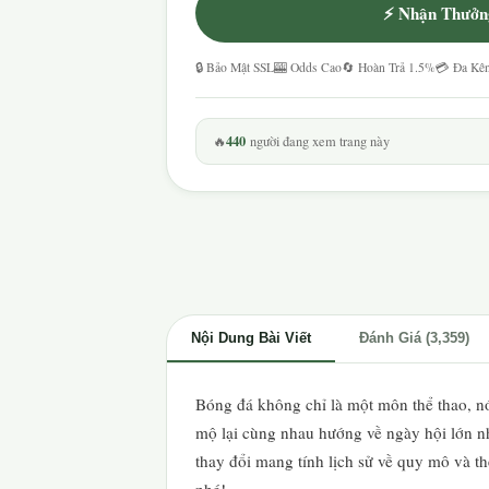
⚡ Nhận Thưởn
🔒 Bảo Mật SSL
🎰 Odds Cao
🔄 Hoàn Trả 1.5%
💳 Đa Kê
440
🔥
người đang xem trang này
Nội Dung Bài Viết
Đánh Giá (3,359)
Bóng đá không chỉ là một môn thể thao, nó
mộ lại cùng nhau hướng về ngày hội lớn n
thay đổi mang tính lịch sử về quy mô và t