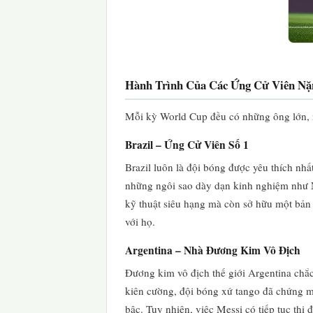
Hành Trình Của Các Ứng Cử Viên Nặ
Mỗi kỳ World Cup đều có những ông lớn, 
Brazil – Ứng Cử Viên Số 1
Brazil luôn là đội bóng được yêu thích nhấ
những ngôi sao dày dạn kinh nghiệm như N
kỹ thuật siêu hạng mà còn sở hữu một bản l
với họ.
Argentina – Nhà Đương Kim Vô Địch
Đương kim vô địch thế giới Argentina chắc
kiên cường, đội bóng xứ tango đã chứng m
bậc. Tuy nhiên, việc Messi có tiếp tục thi