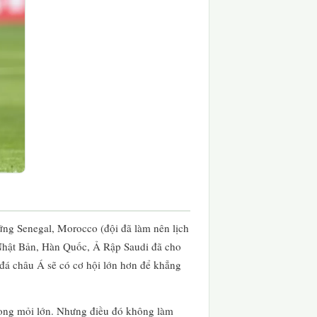
ững Senegal, Morocco (đội đã làm nên lịch
 Nhật Bản, Hàn Quốc, Ả Rập Saudi đã cho
g đá châu Á sẽ có cơ hội lớn hơn để khẳng
mong mỏi lớn. Nhưng điều đó không làm