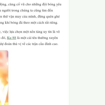
 động, cùng cổ vũ cho những đội bóng yêu
u người trong chúng ta cũng tìm đến
muốn thử vận may của mình, đừng quên ghé
g khí bóng đá theo một cách rất riêng.
 việc lựa chọn một nền tảng uy tín là vô
ố đó,
Ku 88
là một cái tên thường xuyên
ự đoán thú vị về các trận cầu đỉnh cao.