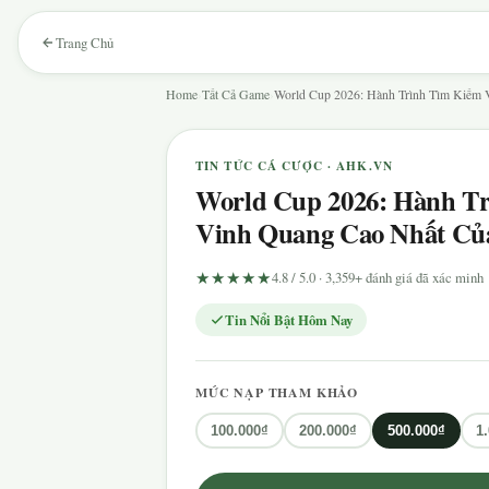
Trang Chủ
Home
›
Tất Cả Game
›
World Cup 2026: Hành Trình Tìm Kiếm 
TIN TỨC CÁ CƯỢC · AHK.VN
World Cup 2026: Hành T
Vinh Quang Cao Nhất Củ
★★★★★
4.8 / 5.0 · 3,359+ đánh giá đã xác minh
Tin Nổi Bật Hôm Nay
MỨC NẠP THAM KHẢO
100.000₫
200.000₫
500.000₫
1