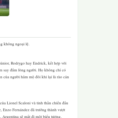
g không ngoại lệ.
Júnior, Rodrygo hay Endrick, kết hợp với
àm say đắm lòng người. Họ không chỉ có
n của người hâm mộ đôi khi lại là rào cản
của Lionel Scaloni và tinh thần chiến đấu
z, Enzo Fernández đã trưởng thành vượt
, Argentina sẽ mất đi một biểu tượng,