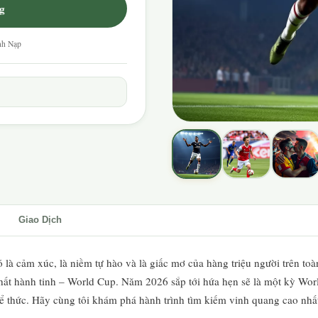
g
nh Nạp
Giao Dịch
 là cảm xúc, là niềm tự hào và là giấc mơ của hàng triệu người trên to
hất hành tinh – World Cup. Năm 2026 sắp tới hứa hẹn sẽ là một kỳ Worl
hể thức. Hãy cùng tôi khám phá hành trình tìm kiếm vinh quang cao nh