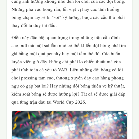
cũng ảnh hưởng không nhỏ đến lối chơi của các đội bóng.
Những pha vào bóng rắn, lỗi việt vị hay các tình huống
bóng chạm tay sẽ bị "soi" kỹ lưỡng, buộc các cầu thủ phải
thay đổi tư duy thi đấu.
Điều này đặc biệt quan trọng trong những trận cầu đỉnh
cao, nơi mà một sai lầm nhỏ có thể khiến đội bóng phải trả
giá bằng một quả penalty hay một tấm thẻ đỏ. Các huấn
luyện viên giờ đây không chỉ phải lo chiến thuật mà còn
phải tính toán cả yếu tố VAR. Liệu những đội bóng có lối
chơi pressing tầm cao, thường xuyên đẩy cao hàng phòng
ngự có gặp bất lợi? Hay những đội bóng thiên về kỹ thuật,
kiểm soát bóng sẽ được hưởng lợi? Tất cả sẽ được giải đáp
qua từng trận đấu tại World Cup 2026.