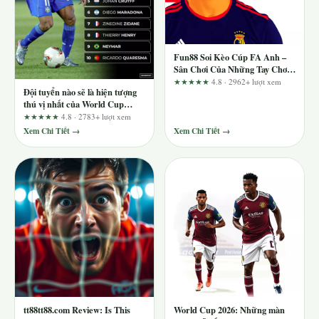
Fun88 Soi Kèo Cúp FA Anh –
Sân Chơi Của Những Tay Chơi
Thực Thụ
★★★★★
4.8 · 2962+ lượt xem
Đội tuyển nào sẽ là hiện tượng
thú vị nhất của World Cup
2026?
★★★★★
4.8 · 2783+ lượt xem
Xem Chi Tiết →
Xem Chi Tiết →
tt88tt88.com Review: Is This
World Cup 2026: Những màn