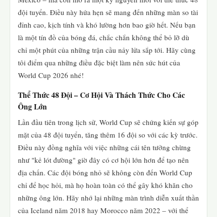
đội tuyển. Điều này hứa hẹn sẽ mang đến những màn so tài
đỉnh cao, kịch tính và khó lường hơn bao giờ hết. Nếu bạn
là một tín đồ của bóng đá, chắc chắn không thể bỏ lỡ dù
chỉ một phút của những trận cầu nảy lửa sắp tới. Hãy cùng
tôi điểm qua những điều đặc biệt làm nên sức hút của
World Cup 2026 nhé!
Thể Thức 48 Đội – Cơ Hội Và Thách Thức Cho Các
Ông Lớn
Lần đầu tiên trong lịch sử, World Cup sẽ chứng kiến sự góp
mặt của 48 đội tuyển, tăng thêm 16 đội so với các kỳ trước.
Điều này đồng nghĩa với việc những cái tên tưởng chừng
như "kẻ lót đường" giờ đây có cơ hội lớn hơn để tạo nên
địa chấn. Các đội bóng nhỏ sẽ không còn đến World Cup
chỉ để học hỏi, mà họ hoàn toàn có thể gây khó khăn cho
những ông lớn. Hãy nhớ lại những màn trình diễn xuất thần
của Iceland năm 2018 hay Morocco năm 2022 – với thể