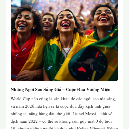
Những Ngôi Sao Sáng Giá – Cuộc Đua Vương Miện
World Cup nào cũng là sân khấu để các ngôi sao tỏa sáng,
và năm 2026 hứa hẹn sẽ là cuộc đua đầy kịch tính giữa
những tài năng hàng đầu thế giới. Lionel Messi – nhà vô
địch năm 2022 – có thể sẽ không còn góp mặt ở độ tuổi
39, nhưng những người kế thừa như Kylian Mbappé, Erling