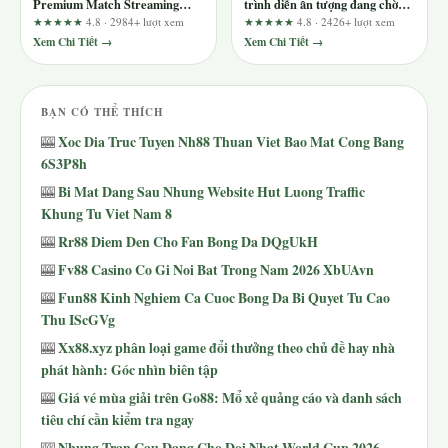
Premium Match Streaming
trình diễn ấn tượng đang chờ
Platform Right for You?
đón chúng ta
★★★★★
4.8 · 2984+ lượt xem
★★★★★
4.8 · 2426+ lượt xem
Xem Chi Tiết →
Xem Chi Tiết →
BẠN CÓ THỂ THÍCH
Xoc Dia Truc Tuyen Nh88 Thuan Viet Bao Mat Cong Bang
🎰
6S3P8h
Bi Mat Dang Sau Nhung Website Hut Luong Traffic
🎰
Khung Tu Viet Nam 8
Rr88 Diem Den Cho Fan Bong Da DQgUkH
🎰
Fv88 Casino Co Gi Noi Bat Trong Nam 2026 XbUAvn
🎰
Fun88 Kinh Nghiem Ca Cuoc Bong Da Bi Quyet Tu Cao
🎰
Thu IScGVg
Xx88.xyz phân loại game đổi thưởng theo chủ đề hay nhà
🎰
phát hành: Góc nhìn biên tập
Giá vé mùa giải trên Go88: Mổ xẻ quảng cáo và danh sách
🎰
tiêu chí cần kiểm tra ngay
Nhung Tran Cau Dang Cho Doi Nhat World Cup 2026
🎰