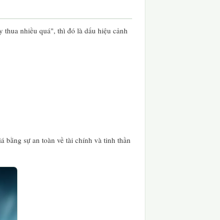
y thua nhiều quá", thì đó là dấu hiệu cảnh
 bằng sự an toàn về tài chính và tinh thần