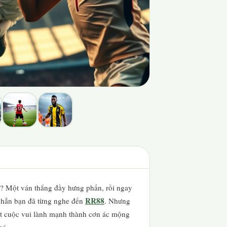
ến? Một ván thắng đầy hưng phấn, rồi ngay
RR88
c hẳn bạn đã từng nghe đến
. Nhưng
ột cuộc vui lành mạnh thành cơn ác mộng