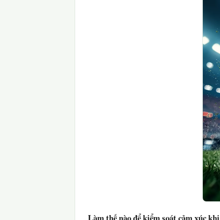
Làm thế nào để kiểm soát cảm xúc khi