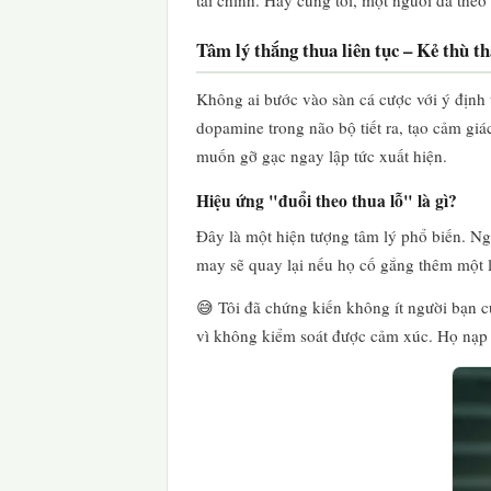
tài chính. Hãy cùng tôi, một người đã theo
Tâm lý thắng thua liên tục – Kẻ thù t
Không ai bước vào sàn cá cược với ý định t
dopamine trong não bộ tiết ra, tạo cảm giá
muốn gỡ gạc ngay lập tức xuất hiện.
Hiệu ứng "đuổi theo thua lỗ" là gì?
Đây là một hiện tượng tâm lý phổ biến. Ngư
may sẽ quay lại nếu họ cố gắng thêm một l
😅 Tôi đã chứng kiến không ít người bạn c
vì không kiểm soát được cảm xúc. Họ nạp ti