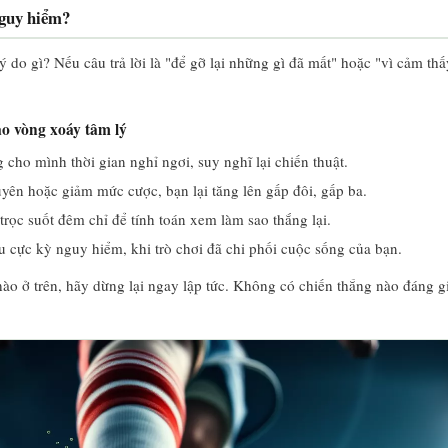
nguy hiểm?
ý do gì? Nếu câu trả lời là "để gỡ lại những gì đã mất" hoặc "vì cảm thấ
o vòng xoáy tâm lý
cho mình thời gian nghỉ ngơi, suy nghĩ lại chiến thuật.
yên hoặc giảm mức cược, bạn lại tăng lên gấp đôi, gấp ba.
trọc suốt đêm chỉ để tính toán xem làm sao thắng lại.
u cực kỳ nguy hiểm, khi trò chơi đã chi phối cuộc sống của bạn.
o ở trên, hãy dừng lại ngay lập tức. Không có chiến thắng nào đáng giá