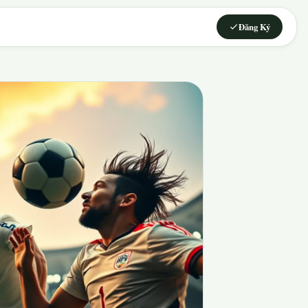
Đăng Ký