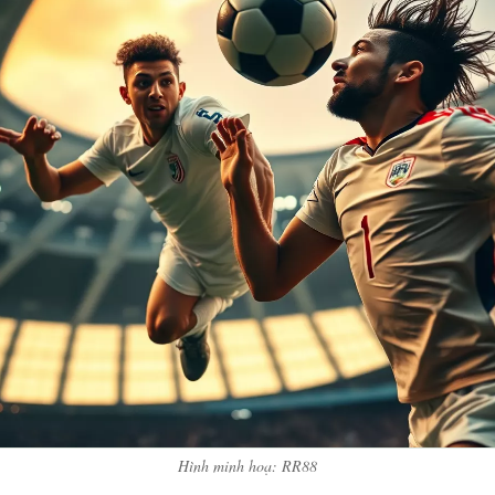
Hình minh hoạ: RR88