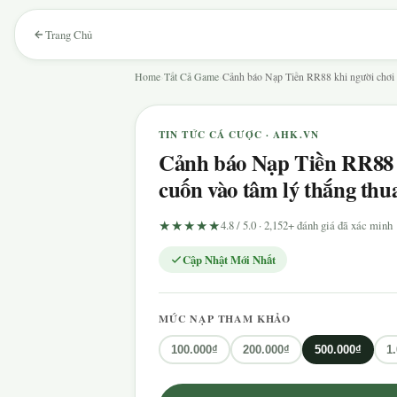
Trang Chủ
Home
›
Tất Cả Game
›
Cảnh báo Nạp Tiền RR88 khi người chơi 
TIN TỨC CÁ CƯỢC · AHK.VN
Cảnh báo Nạp Tiền RR88 k
cuốn vào tâm lý thắng thua
★★★★★
4.8 / 5.0 · 2,152+ đánh giá đã xác minh
Cập Nhật Mới Nhất
MỨC NẠP THAM KHẢO
100.000₫
200.000₫
500.000₫
1