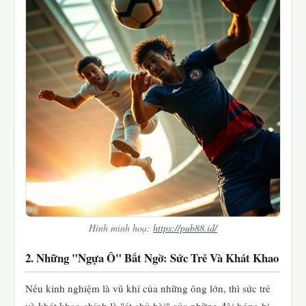
Hình minh hoạ:
https://pub88.id/
2. Những "Ngựa Ô" Bất Ngờ: Sức Trẻ Và Khát Khao
Nếu kinh nghiệm là vũ khí của những ông lớn, thì sức trẻ