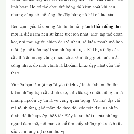
linh hoạt. Họ có thể chơi thứ bóng đá kiểm soát khi cần,
nhưng cũng có thể tăng tốc đầy bùng nổ bất cứ lúc nào.
tinh thần đồng đội
Bên cạnh yếu tố con người, tôi tin rằng
mới là điều làm nên sự khác biệt lớn nhất. Một tập thể đoàn
kết, nơi mọi người chiến đấu vì nhau, sẽ luôn mạnh mẽ hơn
một tập thể toàn ngôi sao nhưng rời rạc. Khi bạn thấy các
cầu thủ ăn mừng cùng nhau, chia sẻ những giọt nước mắt
cùng nhau, đó mới chính là khoảnh khắc đẹp nhất của thể
thao.
Và nếu bạn là một người yêu thích sự kịch tính, muốn tìm
kiếm những trận cầu đỉnh cao, thì việc cập nhật thông tin từ
những nguồn uy tín là vô cùng quan trọng. Có một địa chỉ
mà tôi thường ghé thăm để theo dõi các trận đấu và nhận
định, đó là https://pub88.id/. Đây là nơi hội tụ của những
người đam mê, nơi bạn có thể tìm thấy những phân tích sâu
sắc và những dự đoán thú vị.