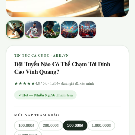
TIN TỨC CÁ CƯỢC · AHK.VN
Đội Tuyển Nào Có Thể Chạm Tới Đỉnh
Cao Vinh Quang?
★★★★★
4.8 / 5.0 · 1,854+ đánh giá đã xác minh
Hot — Nhiều Người Tham Gia
MỨC NẠP THAM KHẢO
100.000₫
200.000₫
500.000₫
1.000.000₫