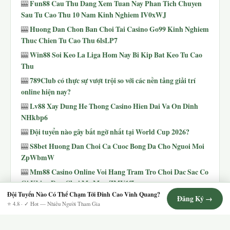
Fun88 Cau Thu Dang Xem Tuan Nay Phan Tich Chuyen
🎰
Sau Tu Cao Thu 10 Nam Kinh Nghiem IV0xWJ
Huong Dan Chon Ban Choi Tai Casino Go99 Kinh Nghiem
🎰
Thuc Chien Tu Cao Thu 6lsLP7
Win88 Soi Keo La Liga Hom Nay Bi Kip Bat Keo Tu Cao
🎰
Thu
789Club có thực sự vượt trội so với các nền tảng giải trí
🎰
online hiện nay?
Lv88 Xay Dung He Thong Casino Hien Dai Va On Dinh
🎰
NHkbp6
Đội tuyển nào gây bất ngờ nhất tại World Cup 2026?
🎰
S8bet Huong Dan Choi Ca Cuoc Bong Da Cho Nguoi Moi
🎰
ZpWbmW
Mm88 Casino Online Voi Hang Tram Tro Choi Dac Sac Co
🎰
Gi Khien Dan Choi Me Man ZMV1fI
Đội Tuyển Nào Có Thể Chạm Tới Đỉnh Cao Vinh Quang?
Đăng Ký →
⭐ 4.8 · ✓ Hot — Nhiều Người Tham Gia
© 2026 ahk.vn — Nhà Cái Uy Tín