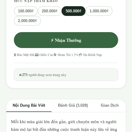
MỨC NẠP THAM KHẢO
100.000₫
200.000₫
500.000₫
1.000.000₫
2.000.000₫
⚡ Nhận Thưởng
🔒 Bảo Mật SSL
🎰 Odds Cao
🔄 Hoàn Trả 1.5%
💳 Đa Kênh Nạp
273
🔥
người đang xem trang này
Nội Dung Bài Viết
Đánh Giá (3,028)
Giao Dịch
Mỗi khi mùa giải lớn đến gần, giới chuyên môn và người
hâm mộ lại bắt đầu những cuộc tranh luận nảy lửa về ứng