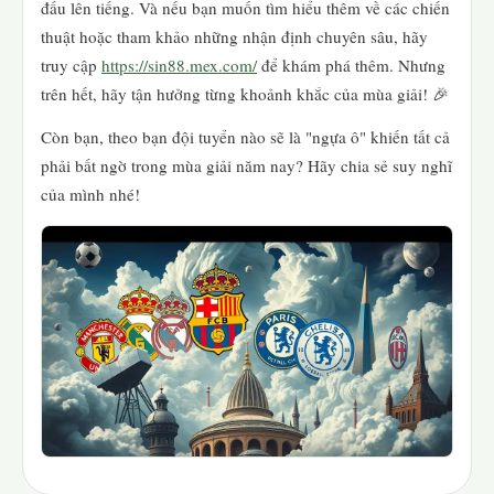
đấu lên tiếng. Và nếu bạn muốn tìm hiểu thêm về các chiến
thuật hoặc tham khảo những nhận định chuyên sâu, hãy
truy cập
https://sin88.mex.com/
để khám phá thêm. Nhưng
trên hết, hãy tận hưởng từng khoảnh khắc của mùa giải! 🎉
Còn bạn, theo bạn đội tuyển nào sẽ là "ngựa ô" khiến tất cả
phải bất ngờ trong mùa giải năm nay? Hãy chia sẻ suy nghĩ
của mình nhé!