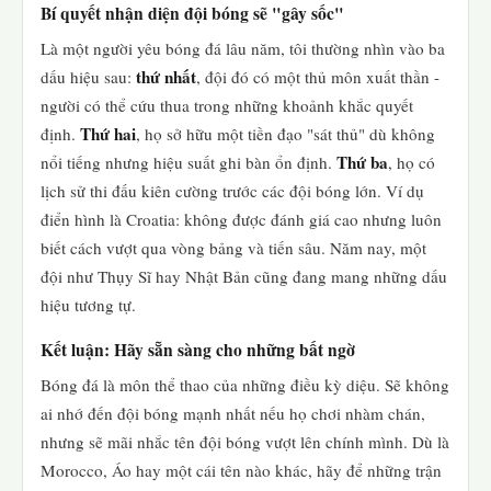
Bí quyết nhận diện đội bóng sẽ "gây sốc"
Là một người yêu bóng đá lâu năm, tôi thường nhìn vào ba
thứ nhất
dấu hiệu sau:
, đội đó có một thủ môn xuất thần -
người có thể cứu thua trong những khoảnh khắc quyết
Thứ hai
định.
, họ sở hữu một tiền đạo "sát thủ" dù không
Thứ ba
nổi tiếng nhưng hiệu suất ghi bàn ổn định.
, họ có
lịch sử thi đấu kiên cường trước các đội bóng lớn. Ví dụ
điển hình là Croatia: không được đánh giá cao nhưng luôn
biết cách vượt qua vòng bảng và tiến sâu. Năm nay, một
đội như Thụy Sĩ hay Nhật Bản cũng đang mang những dấu
hiệu tương tự.
Kết luận: Hãy sẵn sàng cho những bất ngờ
Bóng đá là môn thể thao của những điều kỳ diệu. Sẽ không
ai nhớ đến đội bóng mạnh nhất nếu họ chơi nhàm chán,
nhưng sẽ mãi nhắc tên đội bóng vượt lên chính mình. Dù là
Morocco, Áo hay một cái tên nào khác, hãy để những trận