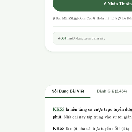
⚡ Nhận Thưởn
🔒 Bảo Mật SSL
🎰 Odds Cao
🔄 Hoàn Trả 1.5%
💳 Đa Kê
374
🔥
người đang xem trang này
Nội Dung Bài Viết
Đánh Giá (2,434)
KK55
là nền tảng cá cược trực tuyến được
phút.
Nhà cái này tập trung vào sự tối giả
KK55
là một nhà cái trực tuyến nổi bật tạ