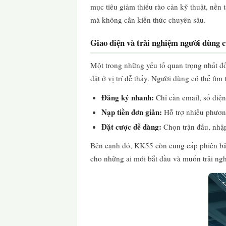
mục tiêu giảm thiểu rào cản kỹ thuật, nền 
mà không cần kiến thức chuyên sâu.
Giao diện và trải nghiệm người dùng
Một trong những yếu tố quan trọng nhất đố
đặt ở vị trí dễ thấy. Người dùng có thể t
Đăng ký nhanh:
Chỉ cần email, số điệ
Nạp tiền đơn giản:
Hỗ trợ nhiều phương
Đặt cược dễ dàng:
Chọn trận đấu, nhập
Bên cạnh đó, KK55 còn cung cấp phiên bản 
cho những ai mới bắt đầu và muốn trải ngh