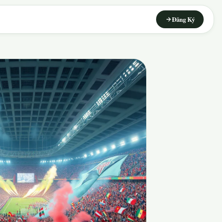
Đăng Ký