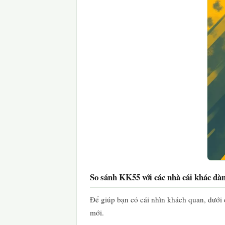
So sánh KK55 với các nhà cái khác dà
Để giúp bạn có cái nhìn khách quan, dưới 
mới.