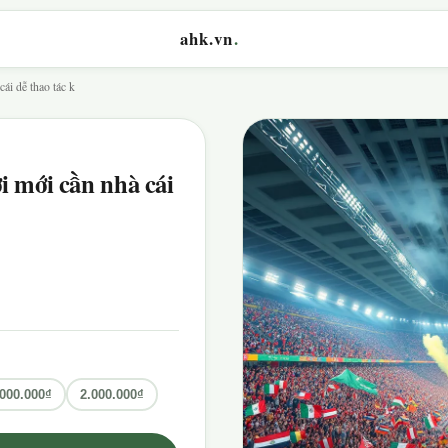
ahk.vn
.
ái dễ thao tác k
i mới cần nhà cái
.000.000₫
2.000.000₫