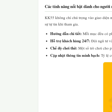
Các tính năng nổi bật dành cho người
KK55 không chỉ chú trọng vào giao diện mà
sự tự tin khi tham gia.
Hướng dẫn chi tiết:
Mỗi mục đều có phầ
Hỗ trợ khách hàng 24/7:
Đội ngũ tư vấ
Chế độ chơi thử:
Một số trò chơi cho p
Cập nhật thông tin minh bạch:
Tỷ lệ c