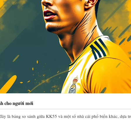
nh cho người mới
đây là bảng so sánh giữa KK55 và một số nhà cái phổ biến khác, dựa trê