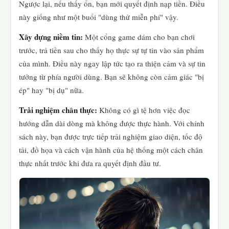
Ngược lại, nếu thấy ổn, bạn mới quyết định nạp tiền. Điều
này giống như một buổi "dùng thử miễn phí" vậy.
Xây dựng niềm tin:
Một cổng game dám cho bạn chơi
trước, trả tiền sau cho thấy họ thực sự tự tin vào sản phẩm
của mình. Điều này ngay lập tức tạo ra thiện cảm và sự tin
tưởng từ phía người dùng. Bạn sẽ không còn cảm giác "bị
ép" hay "bị dụ" nữa.
Trải nghiệm chân thực:
Không có gì tệ hơn việc đọc
hướng dẫn dài dòng mà không được thực hành. Với chính
sách này, bạn được trực tiếp trải nghiệm giao diện, tốc độ
tải, đồ họa và cách vận hành của hệ thống một cách chân
thực nhất trước khi đưa ra quyết định đầu tư.