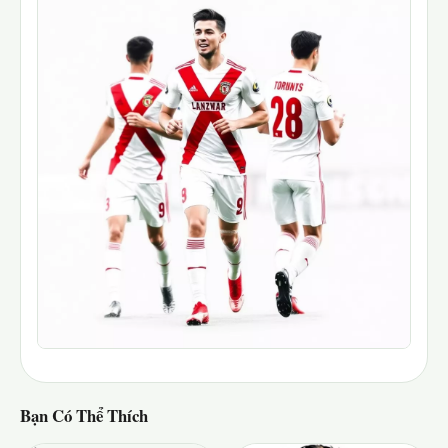
Bạn Có Thể Thích