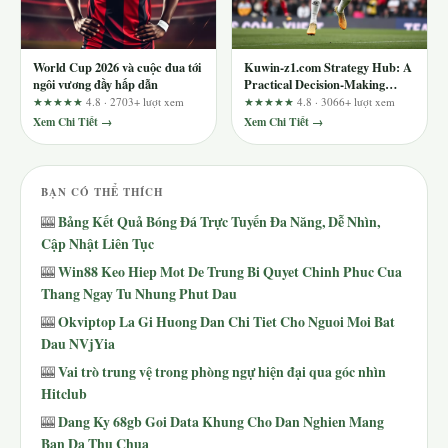
World Cup 2026 và cuộc đua tới
Kuwin-z1.com Strategy Hub: A
ngôi vương đầy hấp dẫn
Practical Decision-Making
Guide for Casino Enthusiasts
★★★★★
4.8 · 2703+ lượt xem
★★★★★
4.8 · 3066+ lượt xem
Xem Chi Tiết →
Xem Chi Tiết →
BẠN CÓ THỂ THÍCH
Bảng Kết Quả Bóng Đá Trực Tuyến Đa Năng, Dễ Nhìn,
🎰
Cập Nhật Liên Tục
Win88 Keo Hiep Mot De Trung Bi Quyet Chinh Phuc Cua
🎰
Thang Ngay Tu Nhung Phut Dau
Okviptop La Gi Huong Dan Chi Tiet Cho Nguoi Moi Bat
🎰
Dau NVjYia
Vai trò trung vệ trong phòng ngự hiện đại qua góc nhìn
🎰
Hitclub
Dang Ky 68gb Goi Data Khung Cho Dan Nghien Mang
🎰
Ban Da Thu Chua