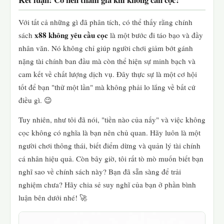
Với tất cả những gì đã phân tích, có thể thấy rằng chính
x88 không yêu cầu cọc
sách
là một bước đi táo bạo và đầy
nhân văn. Nó không chỉ giúp người chơi giảm bớt gánh
nặng tài chính ban đầu mà còn thể hiện sự minh bạch và
cam kết về chất lượng dịch vụ. Đây thực sự là một cơ hội
tốt để bạn "thử một lần" mà không phải lo lắng về bất cứ
điều gì. 😉
Tuy nhiên, như tôi đã nói, "tiền nào của nấy" và việc không
cọc không có nghĩa là bạn nên chủ quan. Hãy luôn là một
người chơi thông thái, biết điểm dừng và quản lý tài chính
cá nhân hiệu quả. Còn bây giờ, tôi rất tò mò muốn biết bạn
nghĩ sao về chính sách này? Bạn đã sẵn sàng để trải
nghiệm chưa? Hãy chia sẻ suy nghĩ của bạn ở phần bình
luận bên dưới nhé! 🚀