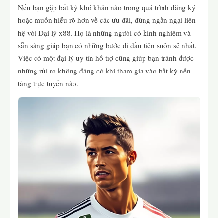
Nếu bạn gặp bất kỳ khó khăn nào trong quá trình đăng ký
hoặc muốn hiểu rõ hơn về các ưu đãi, đừng ngần ngại liên
hệ với Đại lý x88. Họ là những người có kinh nghiệm và
sẵn sàng giúp bạn có những bước đi đầu tiên suôn sẻ nhất.
Việc có một đại lý uy tín hỗ trợ cũng giúp bạn tránh được
những rủi ro không đáng có khi tham gia vào bất kỳ nền
tảng trực tuyến nào.