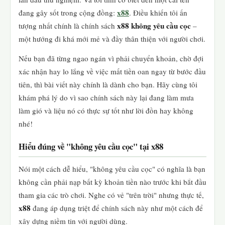
x88
đang gây sốt trong cộng đồng:
. Điều khiến tôi ấn
x88 không yêu cầu cọc
tượng nhất chính là chính sách
–
một hướng đi khá mới mẻ và đầy thân thiện với người chơi.
Nếu bạn đã từng ngao ngán vì phải chuyển khoản, chờ đợi
xác nhận hay lo lắng về việc mất tiền oan ngay từ bước đầu
tiên, thì bài viết này chính là dành cho bạn. Hãy cùng tôi
khám phá lý do vì sao chính sách này lại đang làm mưa
làm gió và liệu nó có thực sự tốt như lời đồn hay không
nhé!
Hiểu đúng về "không yêu cầu cọc" tại x88
Nói một cách dễ hiểu, "không yêu cầu cọc" có nghĩa là bạn
không cần phải nạp bất kỳ khoản tiền nào trước khi bắt đầu
tham gia các trò chơi. Nghe có vẻ "trên trời" nhưng thực tế,
x88
đang áp dụng triệt để chính sách này như một cách để
xây dựng niềm tin với người dùng.