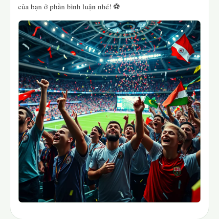
của bạn ở phần bình luận nhé! ⚽