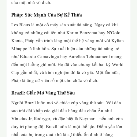
của một nhà vô địch.
Pháp: Sức Mạnh Của Sự Kế Thừa
Les Bleus là một cỗ máy sản xuất tài năng. Ngay cả khi
không có những cái tên như Karim Benzema hay N'Golo
Kante, Pháp vẫn trình làng một thế hệ vàng mới với Kylian
Mbappe là linh hồn. Sự xuất hiện của những tài năng trẻ
như Eduardo Camavinga hay Aurelien Tchouameni mang
đến một luồng gió mới. Họ đã vào chung kết hai kỳ World
Cup gần nhất, và kinh nghiệm đó là vô giá. Một lần nữa,
Pháp là ứng cử viên số một cho chức vô địch.
Brazil: Giấc Mơ Vàng Thứ Sáu
Người Brazil luôn mơ về chiếc cúp vàng thứ sáu. Với dàn
sao trải dài khắp các giải đấu hàng đầu châu Âu như
Vinicius Jr, Rodrygo, và đặc biệt là Neymar – nếu anh còn
duy trì phong độ, Brazil luôn là một thế lực. Điểm yếu lớn
nhất của họ trong quá khứ là sự thiếu ổn định ở hàng