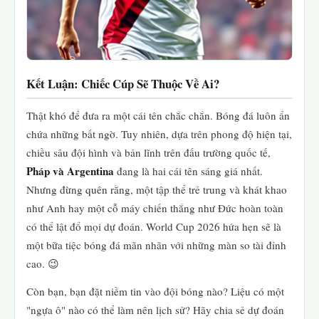
Kết Luận: Chiếc Cúp Sẽ Thuộc Về Ai?
Thật khó để đưa ra một cái tên chắc chắn. Bóng đá luôn ẩn
chứa những bất ngờ. Tuy nhiên, dựa trên phong độ hiện tại,
chiều sâu đội hình và bản lĩnh trên đấu trường quốc tế,
Pháp và Argentina
đang là hai cái tên sáng giá nhất.
Nhưng đừng quên rằng, một tập thể trẻ trung và khát khao
như Anh hay một cỗ máy chiến thắng như Đức hoàn toàn
có thể lật đổ mọi dự đoán. World Cup 2026 hứa hẹn sẽ là
một bữa tiệc bóng đá mãn nhãn với những màn so tài đỉnh
cao. 😉
Còn bạn, bạn đặt niềm tin vào đội bóng nào? Liệu có một
"ngựa ô" nào có thể làm nên lịch sử? Hãy chia sẻ dự đoán