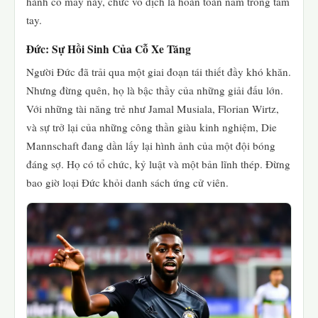
hành cỗ máy này, chức vô địch là hoàn toàn nằm trong tầm
tay.
Đức: Sự Hồi Sinh Của Cỗ Xe Tăng
Người Đức đã trải qua một giai đoạn tái thiết đầy khó khăn.
Nhưng đừng quên, họ là bậc thầy của những giải đấu lớn.
Với những tài năng trẻ như Jamal Musiala, Florian Wirtz,
và sự trở lại của những công thần giàu kinh nghiệm, Die
Mannschaft đang dần lấy lại hình ảnh của một đội bóng
đáng sợ. Họ có tổ chức, kỷ luật và một bản lĩnh thép. Đừng
bao giờ loại Đức khỏi danh sách ứng cử viên.