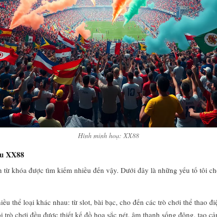
Hình minh hoạ: XX88
ệu XX88
nh từ khóa được tìm kiếm nhiều đến vậy. Dưới đây là những yếu tố tôi cho
u thể loại khác nhau: từ slot, bài bạc, cho đến các trò chơi thể thao đ
trò chơi đều được thiết kế đồ họa sắc nét, âm thanh sống động, tạo cảm