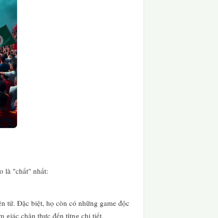
 là "chất" nhất:
iện tử. Đặc biệt, họ còn có những game độc
 giác chân thực đến từng chi tiết.