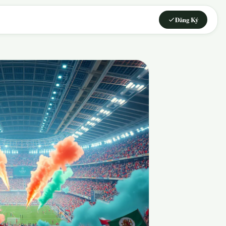
Đăng Ký