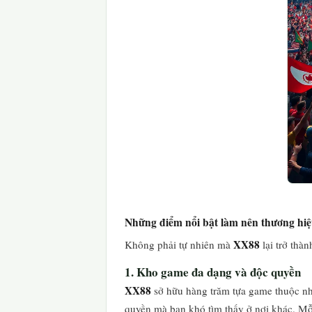
Những điểm nổi bật làm nên thương hi
XX88
Không phải tự nhiên mà
lại trở thà
1. Kho game đa dạng và độc quyền
XX88
sở hữu hàng trăm tựa game thuộc nhiề
quyền mà bạn khó tìm thấy ở nơi khác. Mỗi 