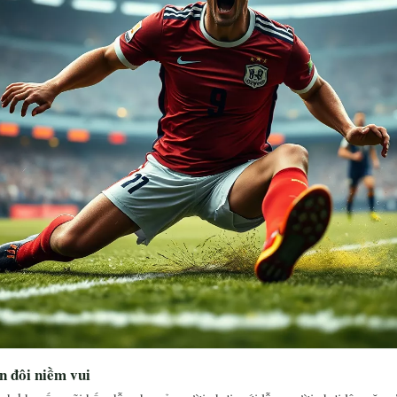
n đôi niềm vui