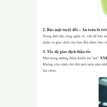
2. Bảo mật tuyệt đối – An toàn là trê
Trong thời đại công nghệ số, vấn đề bảo mậ
nhân và giao dịch của bạn đều được bảo vệ 
3. Tốc độ giao dịch thần tốc
XX8
Một trong những điểm khiến tôi "mê"
Không còn cảnh chờ đợi mỏi mòn như những
lựa chọn.