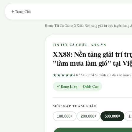
Trang Chủ
Home
›
Tất Cả Game
›
XX88: Nền tảng giải trí trực tuyến đang 
TIN TỨC CÁ CƯỢC · AHK.VN
XX88: Nền tảng giải trí tr
"làm mưa làm gió" tại Vi
★★★★★
4.8 / 5.0 · 2,342+ đánh giá đã xác minh
Đang Live — Odds Cao
MỨC NẠP THAM KHẢO
100.000₫
200.000₫
500.000₫
1